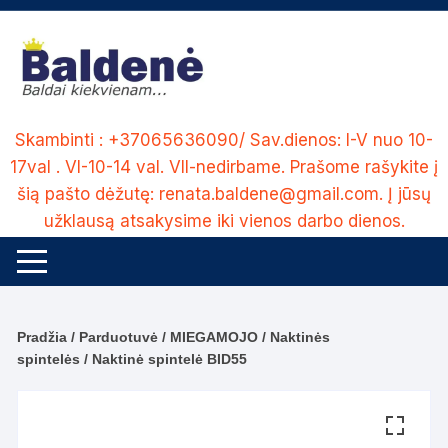
Skip
to
content
Skambinti : +37065636090/ Sav.dienos: I-V nuo 10-
17val . VI-10-14 val. VII-nedirbame. Prašome rašykite į
šią pašto dėžutę: renata.baldene@gmail.com. Į jūsų
užklausą atsakysime iki vienos darbo dienos.
Pradžia
/
Parduotuvė
/
MIEGAMOJO
/
Naktinės
spintelės
/ Naktinė spintelė BID55