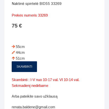
Naktinė spintelė BID55 33269
Prekės numeris 33269
75
€
55cm
44cm
51cm
SKAMBINTI
Skambinti : I-V nuo 10-17 val. VI 10-14 val.
Sekmadienį nedirbame
Arba pateikite savo užklausą
renata.baldene@gmail.com