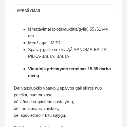
APRAŠYMAS
Išmatavimai (plotis/aukštis/gylis) 55 /51 /44
cm
Medžiaga: LMPD
Spalvą galite rinktis :ĄŽ.SANOMA-BALTA ,
PILKA-BALTA, BALTA
Vidutinis pristatymo terminas 15-35 darbo
dienų
Dėl vaizduoklio ypatybių spalvos gali skirtis nuo
pateiktų nuotraukose:
dėl Jūsų kompiuterio nustatymų,
dėl monitoriaus raiškos,
dėl apšvietimo ir kitų sąlygų.