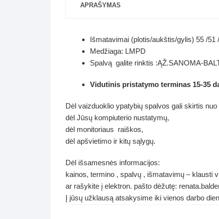
APRAŠYMAS
Išmatavimai (plotis/aukštis/gylis) 55 /51
Medžiaga: LMPD
Spalvą galite rinktis :ĄŽ.SANOMA-BA
Vidutinis pristatymo terminas 15-35 d
Dėl vaizduoklio ypatybių spalvos gali skirtis nuo
dėl Jūsų kompiuterio nustatymų,
dėl monitoriaus raiškos,
dėl apšvietimo ir kitų sąlygų.
Dėl išsamesnės informacijos:
kainos, termino , spalvų , išmatavimų – klausti 
ar rašykite į elektron. pašto dėžutę: renata.ba
Į jūsų užklausą atsakysime iki vienos darbo die