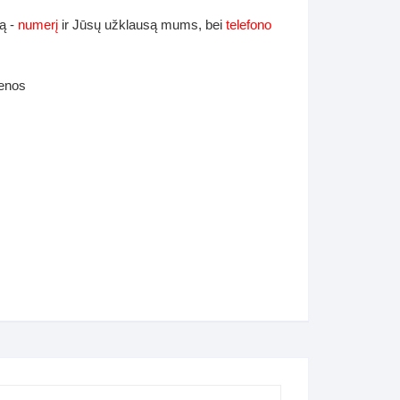
ą -
numerį
ir Jūsų užklausą mums, bei
telefono
ienos