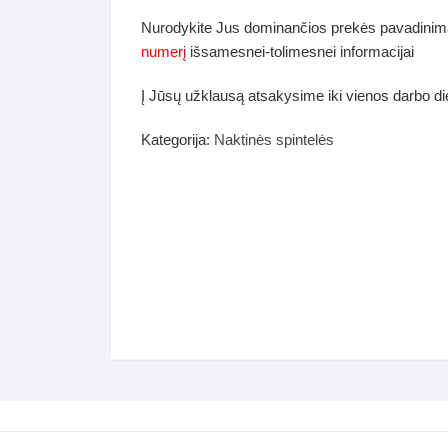
dos
Nurodykite Jus dominančios prekės pavadinim
Pufai sėdmaišiai video
numerį
išsamesnei-tolimesnei informacijai
tiniai staliukai
Darbai-galerija
Į Jūsų užklausą atsakysime iki vienos darbo d
ynės dėžės-Antklodės-
vės-namų tekstilė
Kategorija:
Naktinės spintelės
i-galerija