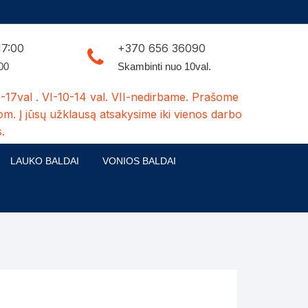
17:00
+370 656 36090
:00
Skambinti nuo 10val.
-17val . VI-10-14 val. VII-nedirbame. Prašome
om. Į jūsų užklausą atsakysime iki vienos darbo
.
LAUKO BALDAI
VONIOS BALDAI
ldų kolekcijos
Medžio masyvo lauko baldai
 stalai
šuns būdos-kiti medžio gaminiai
dės
Pavėsinės -tuoletai-sandėliukai
ilsio kėdės
Šuliniai