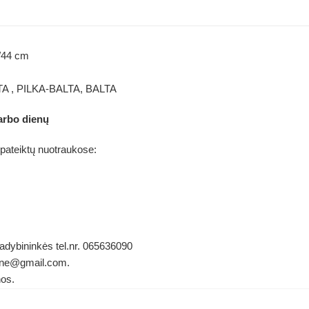
 /44 cm
LTA , PILKA-BALTA, BALTA
arbo dienų
 pateiktų nuotraukose:
vadybininkės tel.nr. 065636090
ldene@gmail.com.
nos.