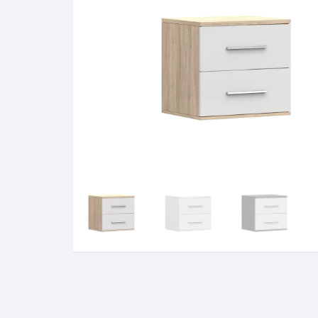
Pakabinamos spintelės
Žurnaliniai staliukai
Miegamieji foteliai
Lovos
Pastatomos spintelės
Komodos/spintelės
Poilsio foteliai-Supa
Čiužin
Stalviršiai
RTV staliukai
Pufai-Minkštasuolia
Spint
Virtuvės priedai
Vitrinos-indaujos
Pufai sėdmaišiai vi
Spint
Kampai – suolai
Darbai-galerija
Darbai-galerija
Spint
valgomojo stalai
Spin
4m
Virtuvės- stalai+kėdės
komplektai
Kampi
Kėdės
Nakti
Baro kėdės