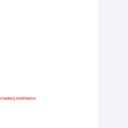
Supynės-supami foteliai
s
Kiti lauko baldai
s
Darbai-galerija
s
lerija
ekmadienį nedirbame