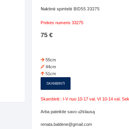
Batų dėžės-suoliukai
Spintos
Naktinė spintelė BID55 33275
 spintoje
Dviaukštės lovos
mi foteliai
Veidrodžiai
Komodo
Prekės numeris 33275
iai
Visi Čiužiniai
Miegamieji foteliai- Sofos
75
€
i
Kabyklos
Kabyklo
os iki 1.10
Kaip išpakuoti čiužinį
Pufai-sėdmaišiai-daiktadėžės
deo
Darbai-galerija
Lentyno
os nuo 1,10 iki 2,00
Vaikų-jaunuolio spintos
55cm
Darbai-ga
44cm
os atidaromom durim 2-4m
Komodos
51cm
tos stumdomom durim 2-
Vaikų -jaunuolio rašomieji stalai
SKAMBINTI
Vaikų ir jaunuolių kėdės
Skambinti : I-V nuo 10-17 val. VI 10-14 val. S
nės spintos
Lentynos
Arba pateikite savo užklausą
nės spintelės
renata.baldene@gmail.com
Čiužiniai – patalynė