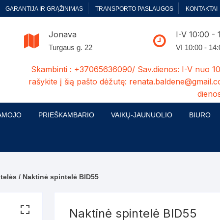
GARANTIJA IR GRĄŽINIMAS
TRANSPORTO PASLAUGOS
KONTAKTAI
Jonava
I-V 10:00 - 
Turgaus g. 22
VI 10:00 - 14
Skambinti : +37065636090/ Sav.dienos: I-V nuo 10
rašykite į šią pašto dėžutę: renata.baldene@gmail.c
dienos
AMOJO
PRIEŠKAMBARIO
VAIKŲ-JAUNUOLIO
BIURO
enelės
ų ir Miegamojo baldų
Prieškambario baldų kolekcijos
Vaikų jaunuolio baldų kolekcijos
Biuro ba
cijos
ontavimas
Standartiniai prieškambariai
Jaunuolio standartiniai
Rašomieji
mojo baldų komplektai
komlektai-sekcijos
telės
/ Naktinė spintelė BID55
ija
Prieškambario spintos
Biuro kė
 su audiniu
Kušetės
Komodos
Darbo-po
Naktinė spintelė BID55
tinės lovos
Lovos