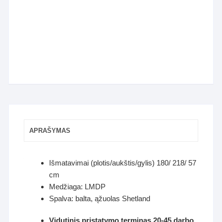
APRAŠYMAS
Išmatavimai (plotis/aukštis/gylis) 180/ 218/ 57
cm
Medžiaga: LMDP
Spalva: balta, ąžuolas Shetland
Vidutinis pristatymo terminas 20-45 darbo