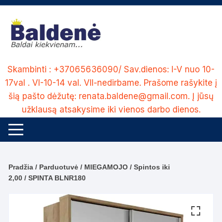
Skip
to
content
Skambinti : +37065636090/ Sav.dienos: I-V nuo 10-
17val . VI-10-14 val. VII-nedirbame. Prašome rašykite į
šią pašto dėžutę: renata.baldene@gmail.com. Į jūsų
užklausą atsakysime iki vienos darbo dienos.
Pradžia
/
Parduotuvė
/
MIEGAMOJO
/
Spintos iki
2,00
/ SPINTA BLNR180