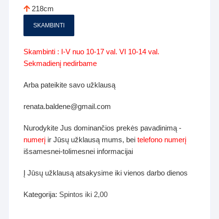
218cm
SKAMBINTI
Skambinti : I-V nuo 10-17 val. VI 10-14 val.
Sekmadienį nedirbame
Arba pateikite savo užklausą
renata.baldene@gmail.com
Nurodykite Jus dominančios prekės pavadinimą -
numerį
ir Jūsų užklausą mums, bei
telefono numerį
išsamesnei-tolimesnei informacijai
Į Jūsų užklausą atsakysime iki vienos darbo dienos
Kategorija:
Spintos iki 2,00