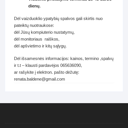
dienų.
Dėl vaizduoklio ypatybių spalvos gali skirtis nuo
pateiktų nuotraukose:
dėl Jūsų kompiuterio nustatymų,
dėl monitoriaus raiškos,
dėl apšvietimo ir kitų sąlygų.
Dėl išsamesnės informacijos: kainos, termino ,spalvų
ir t.t – klausti pardavėjos 065636090,
ar rašykite į elektron. pašto dėžutę:
renata.baldene@gmail.com