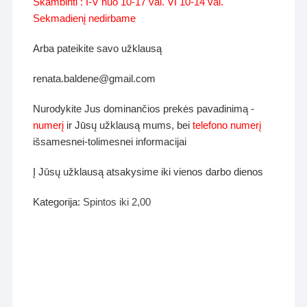
Skambinti : I-V nuo 10-17 val. VI 10-14 val.
Sekmadienį nedirbame
Arba pateikite savo užklausą
renata.baldene@gmail.com
Nurodykite Jus dominančios prekės pavadinimą -
numerį
ir Jūsų užklausą mums, bei
telefono numerį
išsamesnei-tolimesnei informacijai
Į Jūsų užklausą atsakysime iki vienos darbo dienos
Kategorija:
Spintos iki 2,00