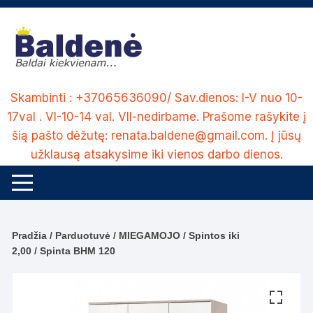
Skip
to
content
Skambinti : +37065636090/ Sav.dienos: I-V nuo 10-
17val . VI-10-14 val. VII-nedirbame. Prašome rašykite į
šią pašto dėžutę: renata.baldene@gmail.com. Į jūsų
užklausą atsakysime iki vienos darbo dienos.
Pradžia
/
Parduotuvė
/
MIEGAMOJO
/
Spintos iki
2,00
/ Spinta BHM 120