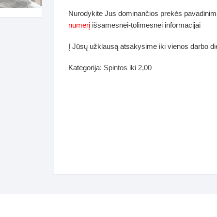
dos
Nurodykite Jus dominančios prekės pavadinim
Pufai sėdmaišiai video
numerį
išsamesnei-tolimesnei informacijai
tiniai staliukai
Darbai-galerija
Į Jūsų užklausą atsakysime iki vienos darbo d
ynės dėžės-Antklodės-
vės-namų tekstilė
Kategorija:
Spintos iki 2,00
i-galerija