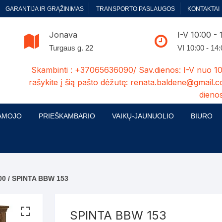
GARANTIJA IR GRĄŽINIMAS
TRANSPORTO PASLAUGOS
KONTAKTAI
Jonava
I-V 10:00 - 
Turgaus g. 22
VI 10:00 - 14
Skambinti : +37065636090/ Sav.dienos: I-V nuo 10
rašykite į šią pašto dėžutę: renata.baldene@gmail.c
dienos
AMOJO
PRIEŠKAMBARIO
VAIKŲ-JAUNUOLIO
BIURO
enelės
ų ir Miegamojo baldų
Prieškambario baldų kolekcijos
Vaikų jaunuolio baldų kolekcijos
Biuro ba
cijos
ontavimas
Standartiniai prieškambariai
Jaunuolio standartiniai
Rašomieji
mojo baldų komplektai
komlektai-sekcijos
00
/ SPINTA BBW 153
ija
Prieškambario spintos
Biuro kė
 su audiniu
Kušetės
Komodos
Darbo-po
SPINTA BBW 153
tinės lovos
Lovos