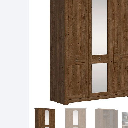
Pakabinamos spintelės
Žurnaliniai staliukai
Miegamieji foteliai
Lovos
Pastatomos spintelės
Komodos/spintelės
Poilsio foteliai-Supa
Čiužin
Stalviršiai
RTV staliukai
Pufai-Minkštasuolia
Spint
Virtuvės priedai
Vitrinos-indaujos
Pufai sėdmaišiai vi
Spint
Kampai – suolai
Darbai-galerija
Darbai-galerija
Spint
valgomojo stalai
Spin
4m
Virtuvės- stalai+kėdės
komplektai
Kampi
Kėdės
Nakti
Baro kėdės