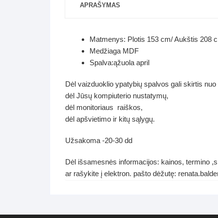
APRAŠYMAS
Matmenys: Plotis 153 cm/ Aukštis 208 cm
Medžiaga MDF
Spalva:ąžuola april
Dėl vaizduoklio ypatybių spalvos gali skirtis nuo
dėl Jūsų kompiuterio nustatymų,
dėl monitoriaus raiškos,
dėl apšvietimo ir kitų sąlygų.
Užsakoma -20-30 dd
Dėl išsamesnės informacijos: kainos, termino ,s
ar rašykite į elektron. pašto dėžutę: renata.ba