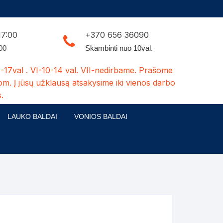
17:00
+370 656 36090
:00
Skambinti nuo 10val.
-17val . VI-10-14 val. VII-nedirbame. Prašome
om. Į jūsų užklausą atsakysime iki vienos darbo
.
LAUKO BALDAI
VONIOS BALDAI
ldų kolekcijos
Medžio masyvo lauko baldai
 stalai
šuns būdos-kiti medžio gaminiai
dės
Pavėsinės -tuoletai-sandėliukai
ilsio kėdės
Šuliniai