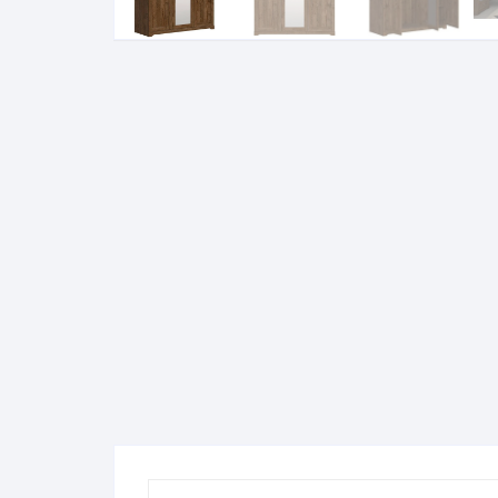
Komo
Galerija-darbai
Kosme
Patal
pagal
Darba