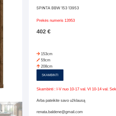
Batų dėžės-suoliukai
Spintos
SPINTA BBW 153 13953
 spintoje
Dviaukštės lovos
mi foteliai
Veidrodžiai
Komodo
Prekės numeris 13953
iai
Visi Čiužiniai
Miegamieji foteliai- Sofos
402
€
i
Kabyklos
Kabyklo
os iki 1.10
Kaip išpakuoti čiužinį
Pufai-sėdmaišiai-daiktadėžės
deo
Darbai-galerija
Lentyno
os nuo 1,10 iki 2,00
Vaikų-jaunuolio spintos
153cm
Darbai-ga
59cm
os atidaromom durim 2-4m
Komodos
208cm
tos stumdomom durim 2-
Vaikų -jaunuolio rašomieji stalai
SKAMBINTI
Vaikų ir jaunuolių kėdės
Skambinti : I-V nuo 10-17 val. VI 10-14 val. S
nės spintos
Lentynos
Arba pateikite savo užklausą
nės spintelės
renata.baldene@gmail.com
Čiužiniai – patalynė