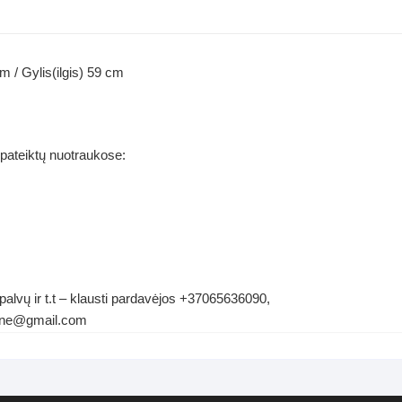
 / Gylis(ilgis) 59 cm
 pateiktų nuotraukose:
palvų ir t.t – klausti pardavėjos +37065636090,
ldene@gmail.com