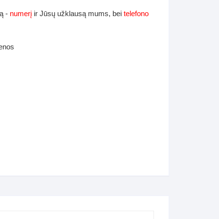
ą -
numerį
ir Jūsų užklausą mums, bei
telefono
ienos