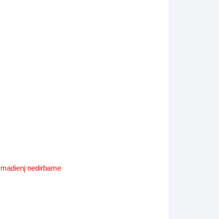
Supynės-supami foteliai
s
Kiti lauko baldai
s
Darbai-galerija
s
lerija
ekmadienį nedirbame