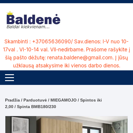
Skip
to
content
Skambinti : +37065636090/ Sav.dienos: I-V nuo 10-
17val . VI-10-14 val. VII-nedirbame. Prašome rašykite į
šią pašto dėžutę: renata.baldene@gmail.com. Į jūsų
užklausą atsakysime iki vienos darbo dienos.
Pradžia
/
Parduotuvė
/
MIEGAMOJO
/
Spintos iki
2,00
/ Spinta BMB180/230