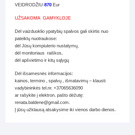
VEIDRODŽIU-
870
Eur
UŽSAKOMA GAMYKLOJE
Dėl vaizduoklio ypatybių spalvos gali skirtis nuo
pateiktų nuotraukose:
dėl Jūsų kompiuterio nustatymų,
dėl monitoriaus raiškos,
dėl apšvietimo ir kitų sąlygų
Dėl išsamesnės informacijos:
kainos, termino , spalvų , išmatavimų – klausti
vadybininkės tel.nr. +37065636090
ar rašykite į elektron. pašto dėžutę:
renata.baldene@gmail.com.
Į jūsų užklausą atsakysime iki vienos darbo dienos.