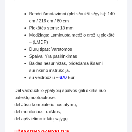
Bendri išmatavimai (plotis/aukštis/gylis): 140
cm / 216 cm / 60 cm
Plokštės storis: 18 mm
Medžiaga: Laminuota medžio drožlių plokštė
– (LMDP)
Durų tipas: Varstomos
Spalva: Yra pasirinkimas
Baldas nesurinktas, pridedama išsami
surinkimo instrukcija.
su veidrodžiu –
670
Eur
Dėl vaizduoklio ypatybių spalvos gali skirtis nuo
pateiktų nuotraukose:
dėl Jūsų kompiuterio nustatymų,
dėl monitoriaus raiškos,
dėl apšvietimo ir kitų sąlygų.
UŽ
SAKOMA GAMYKLOJE