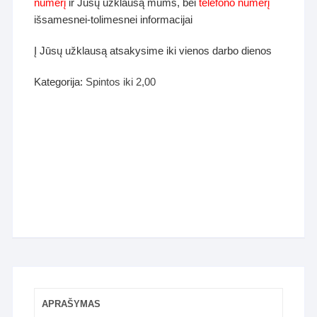
numerį
ir Jūsų užklausą mums, bei
telefono numerį
išsamesnei-tolimesnei informacijai
Į Jūsų užklausą atsakysime iki vienos darbo dienos
Kategorija:
Spintos iki 2,00
APRAŠYMAS