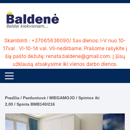
Skip
to
content
Skambinti : +37065636090/ Sav.dienos: I-V nuo 10-
17val . VI-10-14 val. VII-nedirbame. Prašome rašykite į
šią pašto dėžutę: renata.baldene@gmail.com. Į jūsų
užklausą atsakysime iki vienos darbo dienos.
Pradžia
/
Parduotuvė
/
MIEGAMOJO
/
Spintos iki
2,00
/ Spinta BMB140/216