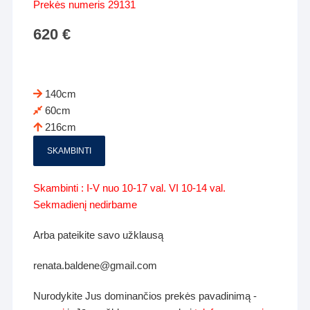
Prekės numeris 29131
620
€
140cm
60cm
216cm
SKAMBINTI
Skambinti : I-V nuo 10-17 val. VI 10-14 val.
Sekmadienį nedirbame
Arba pateikite savo užklausą
renata.baldene@gmail.com
Nurodykite Jus dominančios prekės pavadinimą -