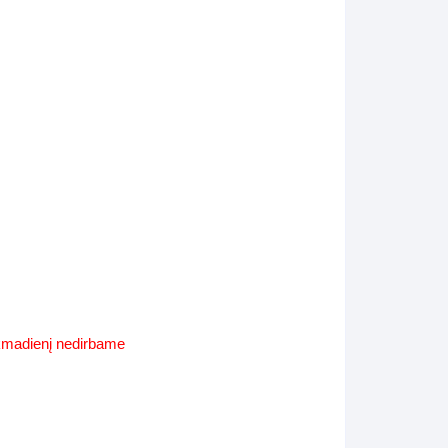
Supynės-supami foteliai
s
Kiti lauko baldai
s
Darbai-galerija
s
lerija
ekmadienį nedirbame