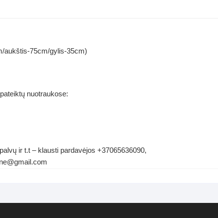
m/aukštis-75cm/gylis-35cm)
 pateiktų nuotraukose:
palvų ir t.t – klausti pardavėjos +37065636090,
ldene@gmail.com