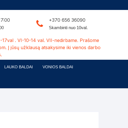
17:00
+370 656 36090
:00
Skambinti nuo 10val.
-17val . VI-10-14 val. VII-nedirbame. Prašome
om. Į jūsų užklausą atsakysime iki vienos darbo
.
LAUKO BALDAI
VONIOS BALDAI
ldų kolekcijos
Medžio masyvo lauko baldai
 stalai
šuns būdos-kiti medžio gaminiai
dės
Pavėsinės -tuoletai-sandėliukai
ilsio kėdės
Šuliniai