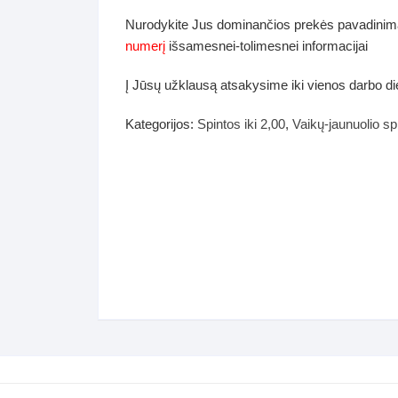
dos
Nurodykite Jus dominančios prekės pavadinim
Pufai sėdmaišiai video
numerį
išsamesnei-tolimesnei informacijai
tiniai staliukai
Darbai-galerija
Į Jūsų užklausą atsakysime iki vienos darbo d
ynės dėžės-Antklodės-
vės-namų tekstilė
Kategorijos:
Spintos iki 2,00
,
Vaikų-jaunuolio sp
i-galerija