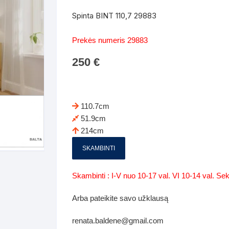
Batų dėžės-suoliukai
Spintos
Spinta BINT 110,7 29883
 spintoje
Dviaukštės lovos
mi foteliai
Veidrodžiai
Komodo
Prekės numeris 29883
iai
Visi Čiužiniai
Miegamieji foteliai- Sofos
250
€
i
Kabyklos
Kabyklo
os iki 1.10
Kaip išpakuoti čiužinį
Pufai-sėdmaišiai-daiktadėžės
deo
Darbai-galerija
Lentyno
os nuo 1,10 iki 2,00
Vaikų-jaunuolio spintos
110.7cm
Darbai-ga
51.9cm
os atidaromom durim 2-4m
Komodos
214cm
tos stumdomom durim 2-
Vaikų -jaunuolio rašomieji stalai
SKAMBINTI
Vaikų ir jaunuolių kėdės
Skambinti : I-V nuo 10-17 val. VI 10-14 val. S
nės spintos
Lentynos
Arba pateikite savo užklausą
nės spintelės
renata.baldene@gmail.com
Čiužiniai – patalynė