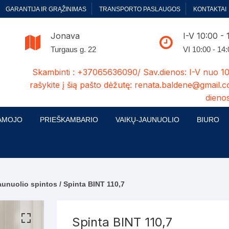
GARANTIJA IR GRĄŽINIMAS
TRANSPORTO PASLAUGOS
KONTAKTAI
Jonava
I-V 10:00 - 
Turgaus g. 22
VI 10:00 - 14
Skambinti : +37065636090/ Sav.dienos: I-V nuo 10
rašykite į šią pašto dėžutę: renata.baldene@gmail.c
dienos
AMOJO
PRIEŠKAMBARIO
VAIKŲ-JAUNUOLIO
BIURO
enelės
ų ir Miegamojo baldų
Prieškambario baldų kolekcijos
Vaikų jaunuolio baldų kolekcijos
Biuro ba
cijos
ontavimas
Standartiniai prieškambariai
Jaunuolio standartiniai
Rašomieji
mojo baldų komplektai
komlektai-sekcijos
aunuolio spintos
/ Spinta BINT 110,7
ija
Prieškambario spintos
Biuro kė
 su audiniu
Kušetės
Komodos
Darbo-po
Spinta BINT 110,7
tinės lovos
Lovos