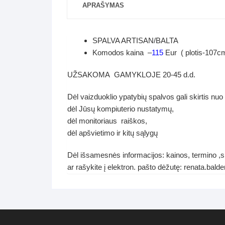
APRAŠYMAS
SPALVA ARTISAN/BALTA
Komodos kaina –
115
Eur ( plotis-107c
UŽSAKOMA GAMYKLOJE 20-45 d.d.
Dėl vaizduoklio ypatybių spalvos gali skirtis nuo
dėl Jūsų kompiuterio nustatymų,
dėl monitoriaus raiškos,
dėl apšvietimo ir kitų sąlygų
Dėl išsamesnės informacijos: kainos, termino ,s
ar rašykite į elektron. pašto dėžutę: renata.ba