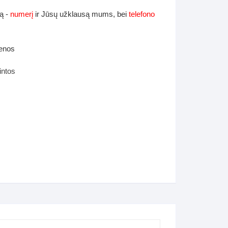
ą -
numerį
ir Jūsų užklausą mums, bei
telefono
ienos
intos