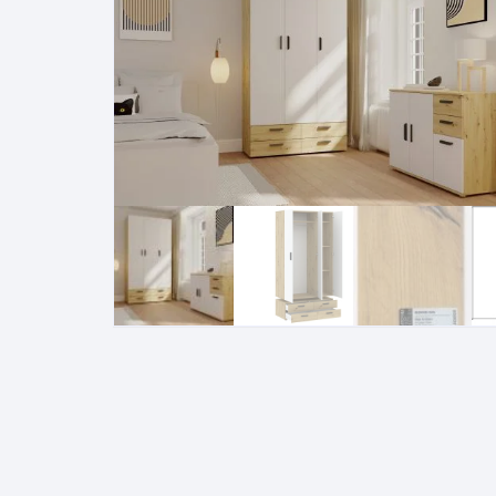
Pakabinamos spintelės
Žurnaliniai staliukai
Miegamieji foteliai
Lovos
Pastatomos spintelės
Komodos/spintelės
Poilsio foteliai-Supa
Čiužin
Stalviršiai
RTV staliukai
Pufai-Minkštasuolia
Spint
Virtuvės priedai
Vitrinos-indaujos
Pufai sėdmaišiai vi
Spint
Kampai – suolai
Darbai-galerija
Darbai-galerija
Spint
valgomojo stalai
Spin
4m
Virtuvės- stalai+kėdės
komplektai
Kampi
Kėdės
Nakti
Baro kėdės