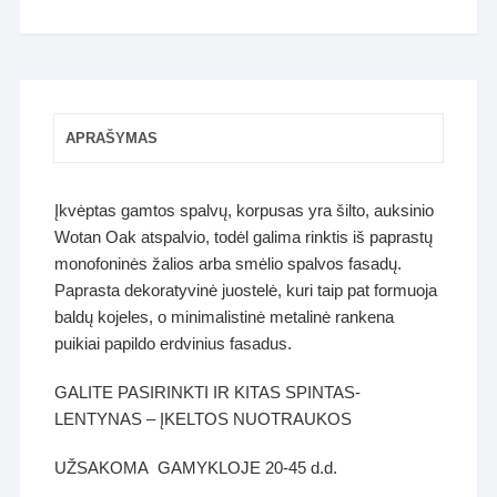
APRAŠYMAS
Įkvėptas gamtos spalvų, korpusas yra šilto, auksinio
Wotan Oak atspalvio, todėl galima rinktis iš paprastų
monofoninės žalios arba smėlio spalvos fasadų.
Paprasta dekoratyvinė juostelė, kuri taip pat formuoja
baldų kojeles, o minimalistinė metalinė rankena
puikiai papildo erdvinius fasadus.
GALITE PASIRINKTI IR KITAS SPINTAS-
LENTYNAS – ĮKELTOS NUOTRAUKOS
UŽSAKOMA GAMYKLOJE 20-45 d.d.