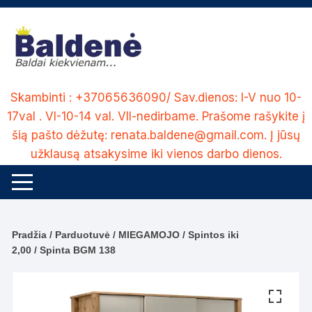
Skip
to
content
Skambinti : +37065636090/ Sav.dienos: I-V nuo 10-
17val . VI-10-14 val. VII-nedirbame. Prašome rašykite į
šią pašto dėžutę: renata.baldene@gmail.com. Į jūsų
užklausą atsakysime iki vienos darbo dienos.
Pradžia
/
Parduotuvė
/
MIEGAMOJO
/
Spintos iki
2,00
/ Spinta BGM 138