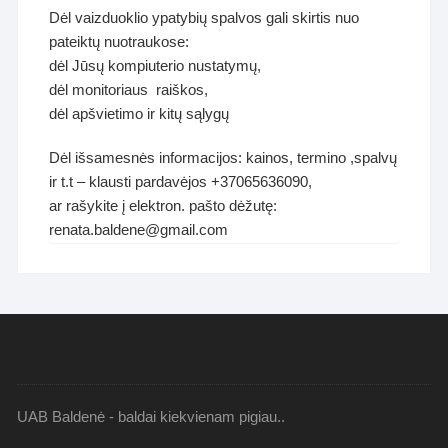
Dėl vaizduoklio ypatybių spalvos gali skirtis nuo
pateiktų nuotraukose:
dėl Jūsų kompiuterio nustatymų,
dėl monitoriaus raiškos,
dėl apšvietimo ir kitų sąlygų
Dėl išsamesnės informacijos: kainos, termino ,spalvų
ir t.t – klausti pardavėjos +37065636090,
ar rašykite į elektron. pašto dėžutę:
renata.baldene@gmail.com
UAB Baldenė - baldai kiekvienam pigiau..