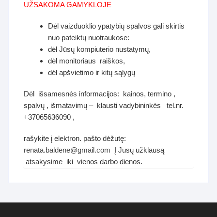
UŽSAKOMA GAMYKLOJE
Dėl vaizduoklio ypatybių spalvos gali skirtis
nuo pateiktų nuotraukose:
dėl Jūsų kompiuterio nustatymų,
dėl monitoriaus raiškos,
dėl apšvietimo ir kitų sąlygų
Dėl išsamesnės informacijos: kainos, termino ,
spalvų , išmatavimų – klausti vadybininkės tel.nr.
+37065636090 ,
rašykite į elektron. pašto dėžutę:
renata.baldene@gmail.com
Į Jūsų užklausą
atsakysime iki vienos darbo dienos.