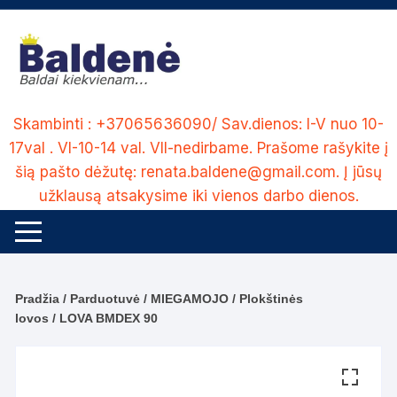
Skip
to
content
Skambinti : +37065636090/ Sav.dienos: I-V nuo 10-
17val . VI-10-14 val. VII-nedirbame. Prašome rašykite į
šią pašto dėžutę: renata.baldene@gmail.com. Į jūsų
užklausą atsakysime iki vienos darbo dienos.
Pradžia
/
Parduotuvė
/
MIEGAMOJO
/
Plokštinės
lovos
/ LOVA BMDEX 90