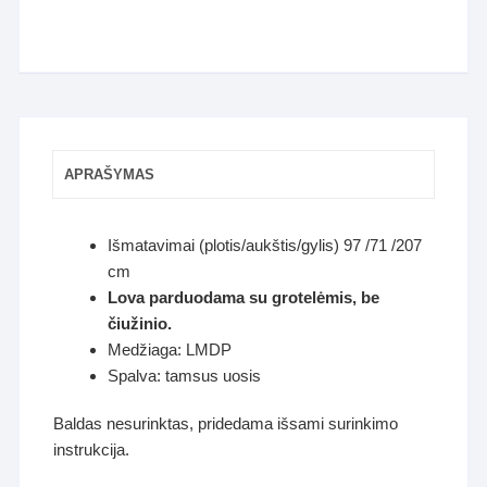
APRAŠYMAS
Išmatavimai (plotis/aukštis/gylis) 97 /71 /207
cm
Lova parduodama su grotelėmis, be
čiužinio.
Medžiaga: LMDP
Spalva: tamsus uosis
Baldas nesurinktas, pridedama išsami surinkimo
instrukcija.