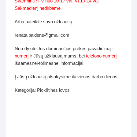
Skambinti : I-V nuo 10-17 val. VI 10-14 val.
Sekmadienį nedirbame
Arba pateikite savo užklausą
renata.baldene@gmail.com
Nurodykite Jus dominančios prekės pavadinimą -
numerį
ir Jūsų užklausą mums, bei
telefono numerį
išsamesnei-tolimesnei informacijai
Į Jūsų užklausą atsakysime iki vienos darbo dienos
Kategorija:
Plokštinės lovos