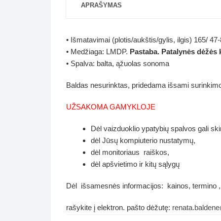
APRAŠYMAS
• Išmatavimai (plotis/aukštis/gylis, ilgis) 165/ 4
• Medžiaga: LMDP.
Pastaba. Patalynės dėžės 
• Spalva: balta, ąžuolas sonoma
Baldas nesurinktas, pridedama išsami surinkimo 
UŽSAKOMA GAMYKLOJE
Dėl vaizduoklio ypatybių spalvos gali ski
dėl Jūsų kompiuterio nustatymų,
dėl monitoriaus raiškos,
dėl apšvietimo ir kitų sąlygų
Dėl išsamesnės informacijos: kainos, termino ,
rašykite į elektron. pašto dėžutę:
renata.balden