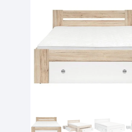
Pakabinamos spintelės
Žurnaliniai staliukai
Miegamieji foteliai
Lovos
Pastatomos spintelės
Komodos/spintelės
Poilsio foteliai-Supa
Čiužin
Stalviršiai
RTV staliukai
Pufai-Minkštasuolia
Spint
Virtuvės priedai
Vitrinos-indaujos
Pufai sėdmaišiai vi
Spint
Kampai – suolai
Darbai-galerija
Darbai-galerija
Spint
valgomojo stalai
Spin
4m
Virtuvės- stalai+kėdės
komplektai
Kampi
Kėdės
Nakti
Baro kėdės