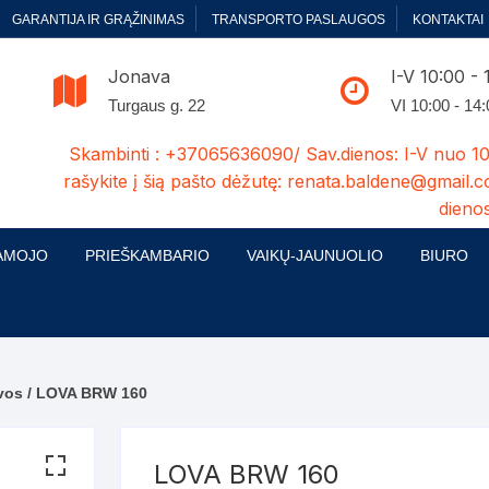
GARANTIJA IR GRĄŽINIMAS
TRANSPORTO PASLAUGOS
KONTAKTAI
Jonava
I-V 10:00 - 
Turgaus g. 22
VI 10:00 - 14
Skambinti : +37065636090/ Sav.dienos: I-V nuo 10
rašykite į šią pašto dėžutę: renata.baldene@gmail.c
dienos
AMOJO
PRIEŠKAMBARIO
VAIKŲ-JAUNUOLIO
BIURO
enelės
ų ir Miegamojo baldų
Prieškambario baldų kolekcijos
Vaikų jaunuolio baldų kolekcijos
Biuro ba
cijos
ontavimas
Standartiniai prieškambariai
Jaunuolio standartiniai
Rašomieji
mojo baldų komplektai
komlektai-sekcijos
vos
/ LOVA BRW 160
ija
Prieškambario spintos
Biuro kė
 su audiniu
Kušetės
Komodos
Darbo-po
LOVA BRW 160
tinės lovos
Lovos