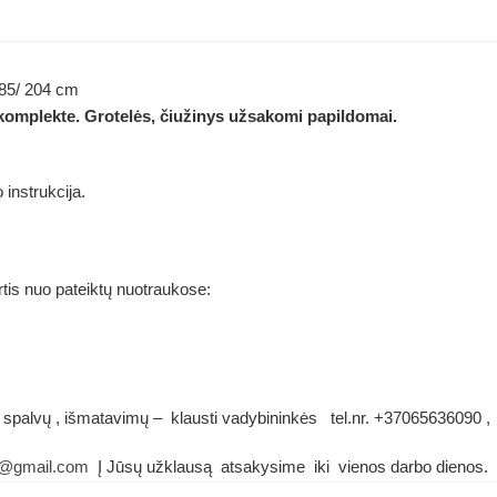
7-85/ 204 cm
komplekte. Grotelės, čiužinys užsakomi papildomai.
instrukcija.
rtis nuo pateiktų nuotraukose:
 spalvų , išmatavimų – klausti vadybininkės tel.nr. +37065636090 ,
e@gmail.com
Į Jūsų užklausą atsakysime iki vienos darbo dienos.