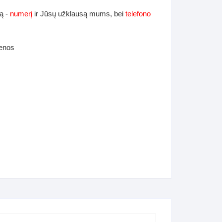
ą -
numerį
ir Jūsų užklausą mums, bei
telefono
ienos