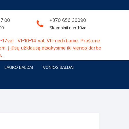
17:00
+370 656 36090
:00
Skambinti nuo 10val.
-17val . VI-10-14 val. VII-nedirbame. Prašome
om. Į jūsų užklausą atsakysime iki vienos darbo
.
LAUKO BALDAI
VONIOS BALDAI
ldų kolekcijos
Medžio masyvo lauko baldai
 stalai
šuns būdos-kiti medžio gaminiai
dės
Pavėsinės -tuoletai-sandėliukai
ilsio kėdės
Šuliniai