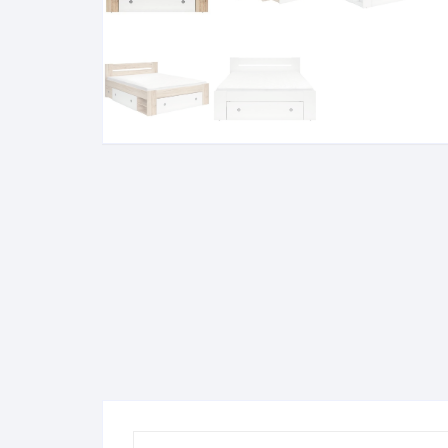
Komo
Galerija-darbai
Kosme
Patal
pagal
Darba