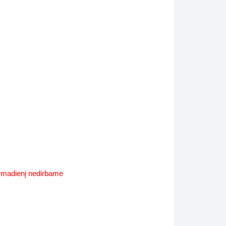
Supynės-supami foteliai
s
Kiti lauko baldai
s
Darbai-galerija
s
lerija
ekmadienį nedirbame