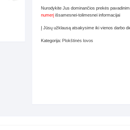
dos
Nurodykite Jus dominančios prekės pavadinim
Pufai sėdmaišiai video
numerį
išsamesnei-tolimesnei informacijai
tiniai staliukai
Darbai-galerija
Į Jūsų užklausą atsakysime iki vienos darbo d
ynės dėžės-Antklodės-
vės-namų tekstilė
Kategorija:
Plokštinės lovos
i-galerija