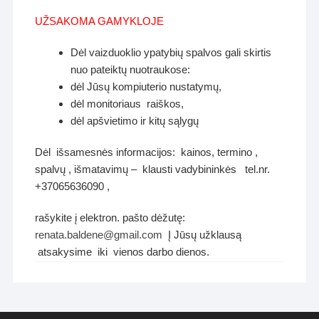
UŽSAKOMA GAMYKLOJE
Dėl vaizduoklio ypatybių spalvos gali skirtis
nuo pateiktų nuotraukose:
dėl Jūsų kompiuterio nustatymų,
dėl monitoriaus raiškos,
dėl apšvietimo ir kitų sąlygų
Dėl išsamesnės informacijos: kainos, termino ,
spalvų , išmatavimų – klausti vadybininkės tel.nr.
+37065636090 ,
rašykite į elektron. pašto dėžutę:
renata.baldene@gmail.com
Į Jūsų užklausą
atsakysime iki vienos darbo dienos.