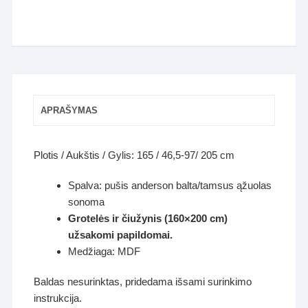
APRAŠYMAS
Plotis / Aukštis / Gylis: 165 / 46,5-97/ 205 cm
Spalva: pušis anderson balta/tamsus ąžuolas
sonoma
Grotelės ir čiužynis (160×200 cm)
užsakomi papildomai.
Medžiaga: MDF
Baldas nesurinktas, pridedama išsami surinkimo
instrukcija.