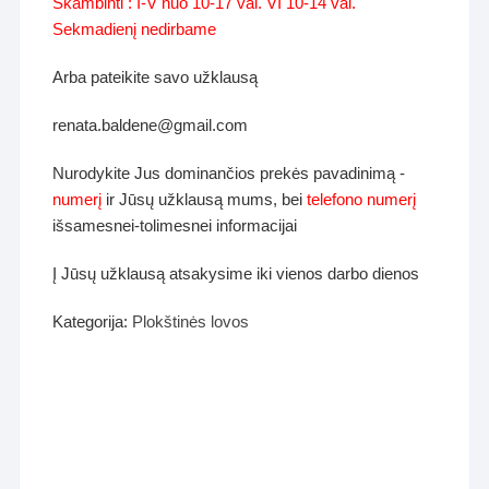
Skambinti : I-V nuo 10-17 val. VI 10-14 val.
Sekmadienį nedirbame
Arba pateikite savo užklausą
renata.baldene@gmail.com
Nurodykite Jus dominančios prekės pavadinimą -
numerį
ir Jūsų užklausą mums, bei
telefono numerį
išsamesnei-tolimesnei informacijai
Į Jūsų užklausą atsakysime iki vienos darbo dienos
Kategorija:
Plokštinės lovos