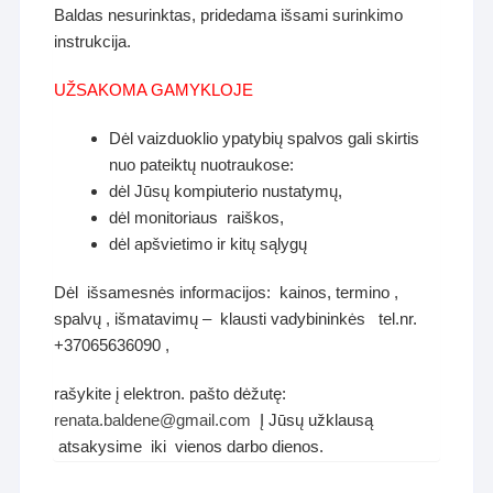
Baldas nesurinktas, pridedama išsami surinkimo
instrukcija.
UŽSAKOMA GAMYKLOJE
Dėl vaizduoklio ypatybių spalvos gali skirtis
nuo pateiktų nuotraukose:
dėl Jūsų kompiuterio nustatymų,
dėl monitoriaus raiškos,
dėl apšvietimo ir kitų sąlygų
Dėl išsamesnės informacijos: kainos, termino ,
spalvų , išmatavimų – klausti vadybininkės tel.nr.
+37065636090 ,
rašykite į elektron. pašto dėžutę:
renata.baldene@gmail.com
Į Jūsų užklausą
atsakysime iki vienos darbo dienos.