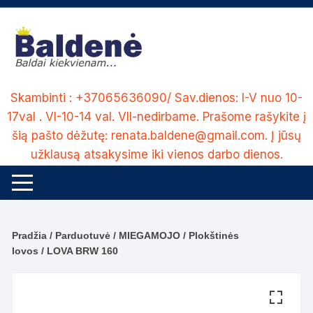
Skip
to
content
Skambinti : +37065636090/ Sav.dienos: I-V nuo 10-
17val . VI-10-14 val. VII-nedirbame. Prašome rašykite į
šią pašto dėžutę: renata.baldene@gmail.com. Į jūsų
užklausą atsakysime iki vienos darbo dienos.
Pradžia
/
Parduotuvė
/
MIEGAMOJO
/
Plokštinės
lovos
/ LOVA BRW 160