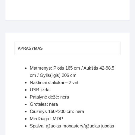
APRAŠYMAS
Matmenys: Plotis 165 cm / Aukštis 42-98,5
cm / Gylis(ilgis) 206 cm
Naktiniai staliukai – 2 vnt
USB lizdai
Patalynė dėžė: nėra
Grotelės: nėra
Čiužinys 160×200 cm: nėra
Medžiaga LMDP
Spalva: ąžuolas monastery/ąžuolas juodas