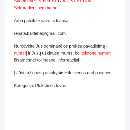
Skambinti : I-V nuo 10-17 val. VI 10-14 val.
Sekmadienį nedirbame
Arba pateikite savo užklausą
renata.baldene@gmail.com
Nurodykite Jus dominančios prekės pavadinimą -
numerį
ir Jūsų užklausą mums, bei
telefono numerį
išsamesnei-tolimesnei informacijai
Į Jūsų užklausą atsakysime iki vienos darbo dienos
Kategorija:
Plokštinės lovos