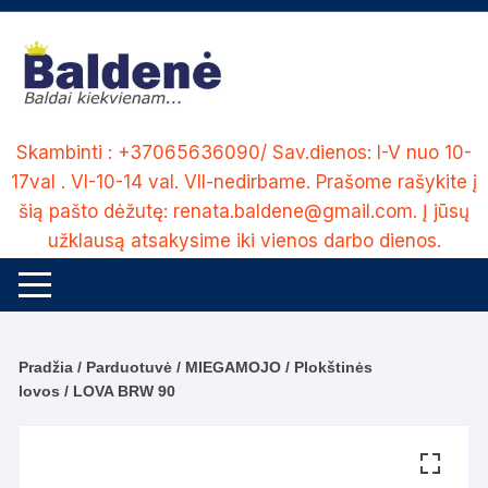
Skip
to
content
Skambinti : +37065636090/ Sav.dienos: I-V nuo 10-
17val . VI-10-14 val. VII-nedirbame. Prašome rašykite į
šią pašto dėžutę: renata.baldene@gmail.com. Į jūsų
užklausą atsakysime iki vienos darbo dienos.
Pradžia
/
Parduotuvė
/
MIEGAMOJO
/
Plokštinės
lovos
/ LOVA BRW 90