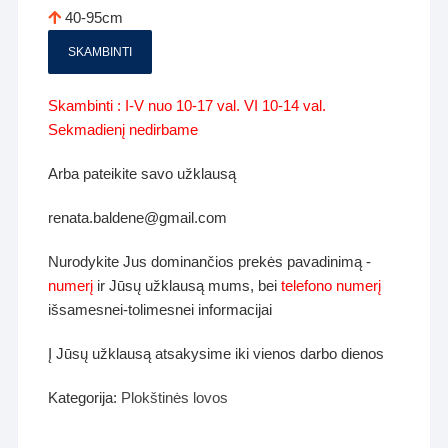
40-95cm
SKAMBINTI
Skambinti : I-V nuo 10-17 val. VI 10-14 val.
Sekmadienį nedirbame
Arba pateikite savo užklausą
renata.baldene@gmail.com
Nurodykite Jus dominančios prekės pavadinimą -
numerį
ir Jūsų užklausą mums, bei
telefono numerį
išsamesnei-tolimesnei informacijai
Į Jūsų užklausą atsakysime iki vienos darbo dienos
Kategorija:
Plokštinės lovos