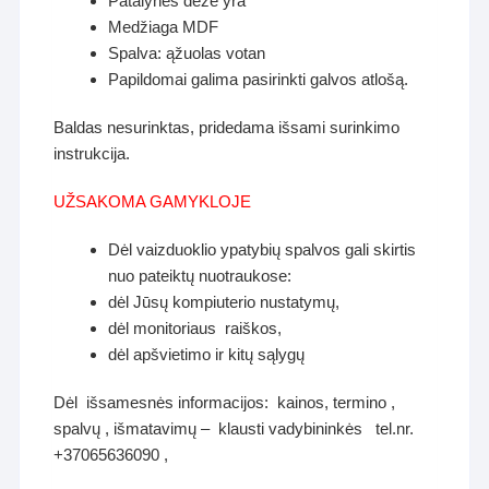
Patalynės dėžė yra
Medžiaga MDF
Spalva: ąžuolas votan
Papildomai galima pasirinkti galvos atlošą.
Baldas nesurinktas, pridedama išsami surinkimo
instrukcija.
UŽSAKOMA GAMYKLOJE
Dėl vaizduoklio ypatybių spalvos gali skirtis
nuo pateiktų nuotraukose:
dėl Jūsų kompiuterio nustatymų,
dėl monitoriaus raiškos,
dėl apšvietimo ir kitų sąlygų
Dėl išsamesnės informacijos: kainos, termino ,
spalvų , išmatavimų – klausti vadybininkės tel.nr.
+37065636090 ,