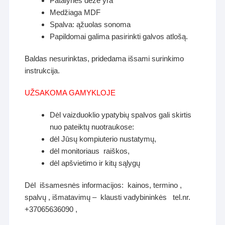
Patalynės dėžė yra
Medžiaga MDF
Spalva: ąžuolas sonoma
Papildomai galima pasirinkti galvos atlošą.
Baldas nesurinktas, pridedama išsami surinkimo
instrukcija.
UŽSAKOMA GAMYKLOJE
Dėl vaizduoklio ypatybių spalvos gali skirtis
nuo pateiktų nuotraukose:
dėl Jūsų kompiuterio nustatymų,
dėl monitoriaus raiškos,
dėl apšvietimo ir kitų sąlygų
Dėl išsamesnės informacijos: kainos, termino ,
spalvų , išmatavimų – klausti vadybininkės tel.nr.
+37065636090 ,