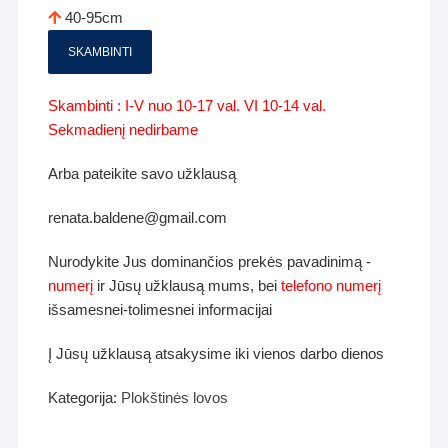
40-95cm
SKAMBINTI
Skambinti : I-V nuo 10-17 val. VI 10-14 val.
Sekmadienį nedirbame
Arba pateikite savo užklausą
renata.baldene@gmail.com
Nurodykite Jus dominančios prekės pavadinimą -
numerį
ir Jūsų užklausą mums, bei
telefono numerį
išsamesnei-tolimesnei informacijai
Į Jūsų užklausą atsakysime iki vienos darbo dienos
Kategorija:
Plokštinės lovos