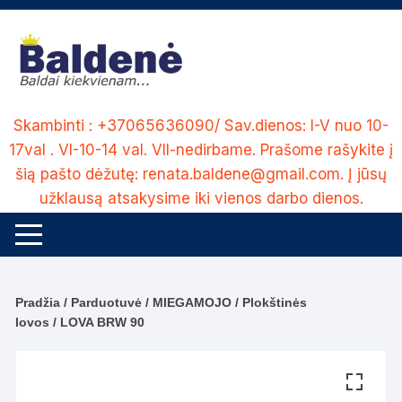
Skip
to
content
Skambinti : +37065636090/ Sav.dienos: I-V nuo 10-
17val . VI-10-14 val. VII-nedirbame. Prašome rašykite į
šią pašto dėžutę: renata.baldene@gmail.com. Į jūsų
užklausą atsakysime iki vienos darbo dienos.
Pradžia
/
Parduotuvė
/
MIEGAMOJO
/
Plokštinės
lovos
/ LOVA BRW 90