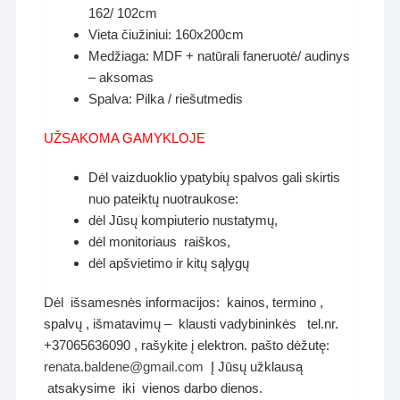
162/ 102cm
Vieta čiužiniui: 160x200cm
Medžiaga: MDF + natūrali faneruotė/ audinys
– aksomas
Spalva: Pilka / riešutmedis
UŽSAKOMA GAMYKLOJE
Dėl vaizduoklio ypatybių spalvos gali skirtis
nuo pateiktų nuotraukose:
dėl Jūsų kompiuterio nustatymų,
dėl monitoriaus raiškos,
dėl apšvietimo ir kitų sąlygų
Dėl išsamesnės informacijos: kainos, termino ,
spalvų , išmatavimų – klausti vadybininkės tel.nr.
+37065636090 , rašykite į elektron. pašto dėžutę:
renata.baldene@gmail.com
Į Jūsų užklausą
atsakysime iki vienos darbo dienos.