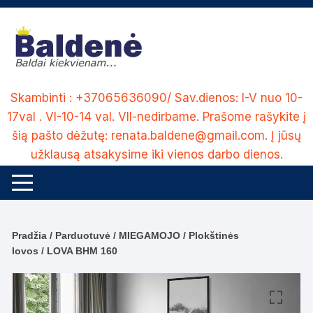
Skip
to
content
Skambinti : +37065636090/ Sav.dienos: I-V nuo 10-
17val . VI-10-14 val. VII-nedirbame. Prašome rašykite į
šią pašto dėžutę: renata.baldene@gmail.com. Į jūsų
užklausą atsakysime iki vienos darbo dienos.
Pradžia
/
Parduotuvė
/
MIEGAMOJO
/
Plokštinės
lovos
/ LOVA BHM 160