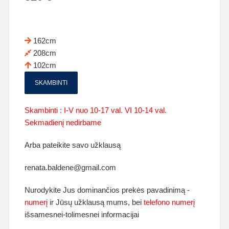
162cm
208cm
102cm
SKAMBINTI
Skambinti : I-V nuo 10-17 val. VI 10-14 val.
Sekmadienį nedirbame
Arba pateikite savo užklausą
renata.baldene@gmail.com
Nurodykite Jus dominančios prekės pavadinimą -
numerį
ir Jūsų užklausą mums, bei
telefono numerį
išsamesnei-tolimesnei informacijai