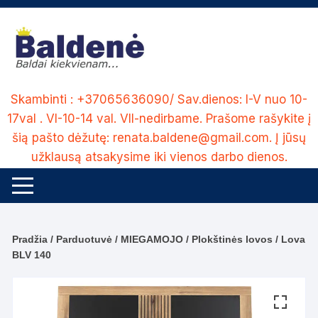
Skip
to
content
Skambinti : +37065636090/ Sav.dienos: I-V nuo 10-
17val . VI-10-14 val. VII-nedirbame. Prašome rašykite į
šią pašto dėžutę: renata.baldene@gmail.com. Į jūsų
užklausą atsakysime iki vienos darbo dienos.
Pradžia
/
Parduotuvė
/
MIEGAMOJO
/
Plokštinės lovos
/ Lova
BLV 140