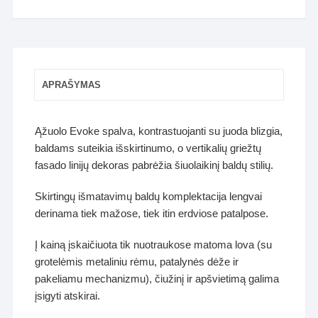
APRAŠYMAS
Ąžuolo Evoke spalva, kontrastuojanti su juoda blizgia,
baldams suteikia išskirtinumo, o vertikalių griežtų
fasado linijų dekoras pabrėžia šiuolaikinį baldų stilių.
Skirtingų išmatavimų baldų komplektacija lengvai
derinama tiek mažose, tiek itin erdviose patalpose.
Į kainą įskaičiuota tik nuotraukose matoma lova (su
grotelėmis metaliniu rėmu, patalynės dėže ir
pakeliamu mechanizmu), čiužinį ir apšvietimą galima
įsigyti atskirai.