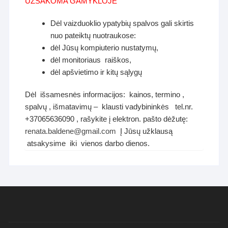
UŽSAKOMA GAMYKLOJE
Dėl vaizduoklio ypatybių spalvos gali skirtis
nuo pateiktų nuotraukose:
dėl Jūsų kompiuterio nustatymų,
dėl monitoriaus raiškos,
dėl apšvietimo ir kitų sąlygų
Dėl išsamesnės informacijos: kainos, termino ,
spalvų , išmatavimų – klausti vadybininkės tel.nr.
+37065636090 , rašykite į elektron. pašto dėžutę:
renata.baldene@gmail.com
Į Jūsų užklausą
atsakysime iki vienos darbo dienos.