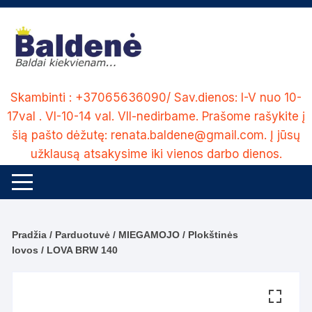
Skip
to
content
Skambinti : +37065636090/ Sav.dienos: I-V nuo 10-
17val . VI-10-14 val. VII-nedirbame. Prašome rašykite į
šią pašto dėžutę: renata.baldene@gmail.com. Į jūsų
užklausą atsakysime iki vienos darbo dienos.
Pradžia
/
Parduotuvė
/
MIEGAMOJO
/
Plokštinės
lovos
/ LOVA BRW 140