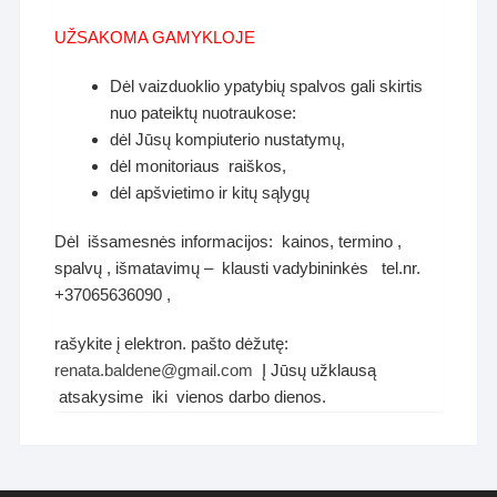
UŽSAKOMA GAMYKLOJE
Dėl vaizduoklio ypatybių spalvos gali skirtis
nuo pateiktų nuotraukose:
dėl Jūsų kompiuterio nustatymų,
dėl monitoriaus raiškos,
dėl apšvietimo ir kitų sąlygų
Dėl išsamesnės informacijos: kainos, termino ,
spalvų , išmatavimų – klausti vadybininkės tel.nr.
+37065636090 ,
rašykite į elektron. pašto dėžutę:
renata.baldene@gmail.com
Į Jūsų užklausą
atsakysime iki vienos darbo dienos.