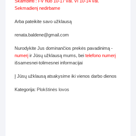
Skambinti : I-V nuo 10-17 val. VI 10-14 val.
Sekmadienį nedirbame
Arba pateikite savo užklausą
renata.baldene@gmail.com
Nurodykite Jus dominančios prekės pavadinimą -
numerį
ir Jūsų užklausą mums, bei
telefono numerį
išsamesnei-tolimesnei informacijai
Į Jūsų užklausą atsakysime iki vienos darbo dienos
Kategorija:
Plokštinės lovos