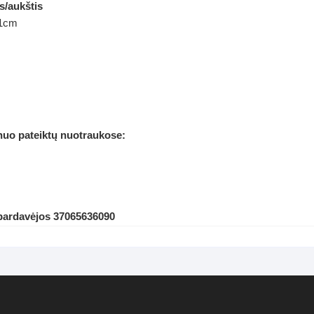
s/aukštis
01cm
 nuo pateiktų nuotraukose:
 pardavėjos 37065636090