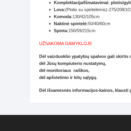
Komplektacija/Išmatavimai: plotis/gyli
Lova:
(Plotis su spintelėmis)-275/208/1
Komoda:
130/42/105cm
Naktinė spintelė:
50/40/60cm
Spinta:
150/59/215cm
UŽSAKOMA GAMYKLOJE
Dėl vaizduoklio ypatybių spalvos gali skirtis
dėl Jūsų kompiuterio nustatymų,
dėl monitoriaus raiškos,
dėl apšvietimo ir kitų sąlygų.
Dėl išsamesnės informacijos-kainos, klausti