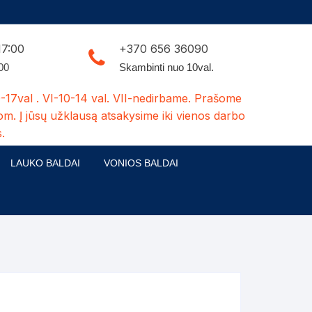
17:00
+370 656 36090
:00
Skambinti nuo 10val.
-17val . VI-10-14 val. VII-nedirbame. Prašome
om. Į jūsų užklausą atsakysime iki vienos darbo
.
LAUKO BALDAI
VONIOS BALDAI
ldų kolekcijos
Medžio masyvo lauko baldai
 stalai
šuns būdos-kiti medžio gaminiai
dės
Pavėsinės -tuoletai-sandėliukai
ilsio kėdės
Šuliniai