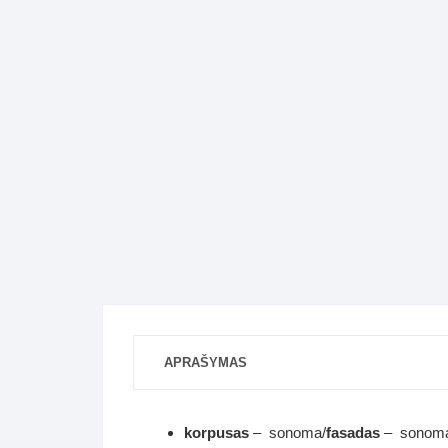
Komo
Galerija-darbai
Kosme
Patal
pagal
Darba
APRAŠYMAS
korpusas
– sonoma/
fasadas
– sonom