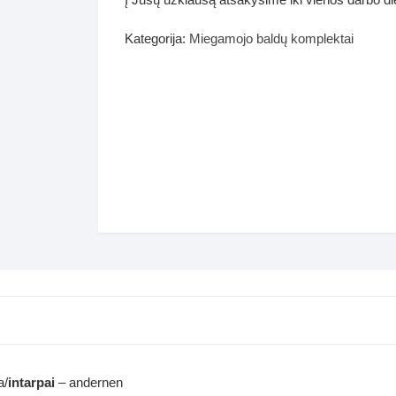
dos
Pufai sėdmaišiai video
Kategorija:
Miegamojo baldų komplektai
tiniai staliukai
Darbai-galerija
ynės dėžės-Antklodės-
vės-namų tekstilė
i-galerija
a/
intarpai
– andernen