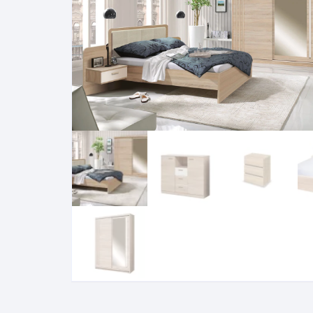
Pakabinamos spintelės
Žurnaliniai staliukai
Miegamieji foteliai
Lovos
Pastatomos spintelės
Komodos/spintelės
Poilsio foteliai-Supa
Čiužin
Stalviršiai
RTV staliukai
Pufai-Minkštasuolia
Spint
Virtuvės priedai
Vitrinos-indaujos
Pufai sėdmaišiai vi
Spint
Kampai – suolai
Darbai-galerija
Darbai-galerija
Spint
valgomojo stalai
Spin
4m
Virtuvės- stalai+kėdės
komplektai
Kampi
Kėdės
Nakti
Baro kėdės