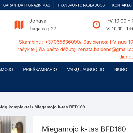
GARANTIJA IR GRĄŽINIMAS
TRANSPORTO PASLAUGOS
KONTAKTAI
Jonava
I-V 10:00 - 
Turgaus g. 22
VI 10:00 - 14
Skambinti : +37065636090/ Sav.dienos: I-V nuo 10
rašykite į šią pašto dėžutę: renata.baldene@gmail.c
dienos
AMOJO
PRIEŠKAMBARIO
VAIKŲ-JAUNUOLIO
BIURO
enelės
ų ir Miegamojo baldų
Prieškambario baldų kolekcijos
Vaikų jaunuolio baldų kolekcijos
Biuro ba
cijos
ontavimas
Standartiniai prieškambariai
Jaunuolio standartiniai
Rašomieji
mojo baldų komplektai
komlektai-sekcijos
ldų komplektai
/ Miegamojo k-tas BFD160
ija
Prieškambario spintos
Biuro kė
 su audiniu
Kušetės
Komodos
Darbo-po
Miegamojo k-tas BFD160
tinės lovos
Lovos