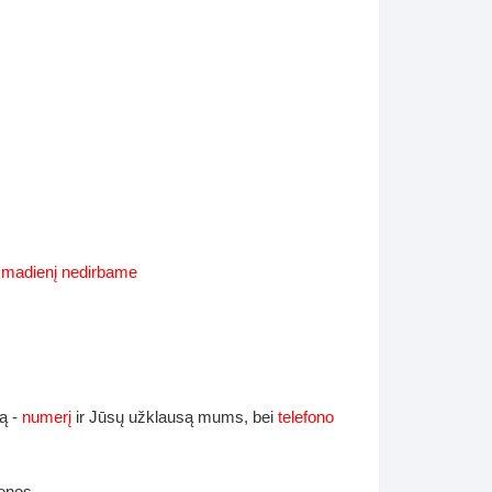
Supynės-supami foteliai
s
Kiti lauko baldai
s
Darbai-galerija
s
lerija
ekmadienį nedirbame
ą -
numerį
ir Jūsų užklausą mums, bei
telefono
ienos