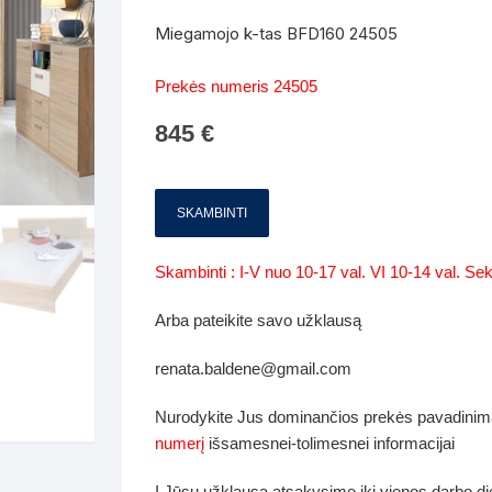
Batų dėžės-suoliukai
Spintos
Miegamojo k-tas BFD160 24505
 spintoje
Dviaukštės lovos
mi foteliai
Veidrodžiai
Komodo
Prekės numeris 24505
iai
Visi Čiužiniai
Miegamieji foteliai- Sofos
845
€
i
Kabyklos
Kabyklo
os iki 1.10
Kaip išpakuoti čiužinį
Pufai-sėdmaišiai-daiktadėžės
deo
Darbai-galerija
Lentyno
os nuo 1,10 iki 2,00
Vaikų-jaunuolio spintos
SKAMBINTI
Darbai-ga
os atidaromom durim 2-4m
Komodos
Skambinti : I-V nuo 10-17 val. VI 10-14 val. S
tos stumdomom durim 2-
Vaikų -jaunuolio rašomieji stalai
Arba pateikite savo užklausą
renata.baldene@gmail.com
Vaikų ir jaunuolių kėdės
nės spintos
Nurodykite Jus dominančios prekės pavadinim
Lentynos
numerį
išsamesnei-tolimesnei informacijai
nės spintelės
Čiužiniai – patalynė
Į Jūsų užklausą atsakysime iki vienos darbo d