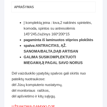
APRAŠYMAS
Į komplektą įeina : lova,2 naktinės spintelės,
komoda, spintos su antresolėmis
145*245,čiužinys 160*200*15
pagaminta iš laminuotos stiprios plokštės
spalva:ANTRACITAS, ĄŽ.
SANOMA/BALTA,DĄB ARTISAN
GALIMA SUSIKOMPLEKTUOTI
MIEGAMĄJĮ PAGAL SAVO NORUS
Dėl vaizduoklio ypatybių spalvos gali skirtis nuo
pateiktų nuotraukose:
dėl Jūsų kompiuterio nustatymų,
dėl monitoriaus raiškos,
dėl apšvietimo ir kitų sąlygų.
UŽSAKOMA GAMYKLOJE