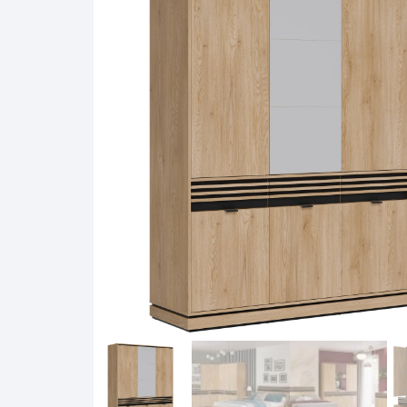
Pakabinamos spintelės
Žurnaliniai staliukai
Miegamieji foteliai
Lovos
Pastatomos spintelės
Komodos/spintelės
Poilsio foteliai-Supa
Čiužin
Stalviršiai
RTV staliukai
Pufai-Minkštasuolia
Spint
Virtuvės priedai
Vitrinos-indaujos
Pufai sėdmaišiai vi
Spint
Kampai – suolai
Darbai-galerija
Darbai-galerija
Spint
valgomojo stalai
Spin
4m
Virtuvės- stalai+kėdės
komplektai
Kampi
Kėdės
Nakti
Baro kėdės