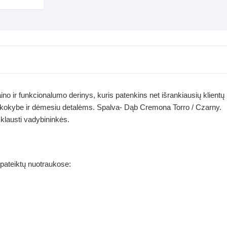
ino ir funkcionalumo derinys, kuris patenkins net išrankiausių klientų
a kokybe ir dėmesiu detalėms. Spalva- Dąb Cremona Torro / Czarny.
klausti vadybininkės.
 pateiktų nuotraukose: