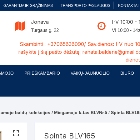
GARANTIJA IR GRĄŽINIMAS
TRANSPORTO PASLAUGOS
KONTAKTAI
Jonava
I-V 10:00 - 
Turgaus g. 22
VI 10:00 - 14
Skambinti : +37065636090/ Sav.dienos: I-V nuo 10
rašykite į šią pašto dėžutę: renata.baldene@gmail.c
dienos
AMOJO
PRIEŠKAMBARIO
VAIKŲ-JAUNUOLIO
BIURO
enelės
ų ir Miegamojo baldų
Prieškambario baldų kolekcijos
Vaikų jaunuolio baldų kolekcijos
Biuro ba
cijos
ontavimas
Standartiniai prieškambariai
Jaunuolio standartiniai
Rašomieji
mojo baldų komplektai
komlektai-sekcijos
gamojo baldų kolekcijos
/
Miegamojo k-tas BLVNr.5
/ Spinta BLV16
ija
Prieškambario spintos
Biuro kė
 su audiniu
Kušetės
Komodos
Darbo-po
Spinta BLV165
tinės lovos
Lovos