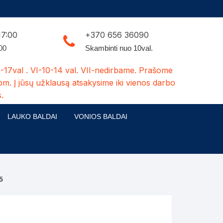
17:00
+370 656 36090
:00
Skambinti nuo 10val.
-17val . VI-10-14 val. VII-nedirbame. Prašome
om. Į jūsų užklausą atsakysime iki vienos darbo
.
LAUKO BALDAI
VONIOS BALDAI
ldų kolekcijos
Medžio masyvo lauko baldai
 stalai
šuns būdos-kiti medžio gaminiai
5
dės
Pavėsinės -tuoletai-sandėliukai
ilsio kėdės
Šuliniai