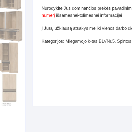
dos
Nurodykite Jus dominančios prekės pavadinim
Pufai sėdmaišiai video
numerį
išsamesnei-tolimesnei informacijai
tiniai staliukai
Darbai-galerija
Į Jūsų užklausą atsakysime iki vienos darbo d
ynės dėžės-Antklodės-
vės-namų tekstilė
Kategorijos:
Miegamojo k-tas BLVNr.5
,
Spintos 
i-galerija