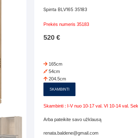
Batų dėžės-suoliukai
Spintos
Spinta BLV165 35183
 spintoje
Dviaukštės lovos
mi foteliai
Veidrodžiai
Komodo
Prekės numeris 35183
iai
Visi Čiužiniai
Miegamieji foteliai- Sofos
520
€
i
Kabyklos
Kabyklo
os iki 1.10
Kaip išpakuoti čiužinį
Pufai-sėdmaišiai-daiktadėžės
deo
Darbai-galerija
Lentyno
os nuo 1,10 iki 2,00
Vaikų-jaunuolio spintos
165cm
Darbai-ga
54cm
os atidaromom durim 2-4m
Komodos
204.5cm
tos stumdomom durim 2-
Vaikų -jaunuolio rašomieji stalai
SKAMBINTI
Vaikų ir jaunuolių kėdės
Skambinti : I-V nuo 10-17 val. VI 10-14 val. S
nės spintos
Lentynos
Arba pateikite savo užklausą
nės spintelės
renata.baldene@gmail.com
Čiužiniai – patalynė