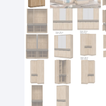
Komo
Galerija-darbai
Kosme
Patal
pagal
Darba