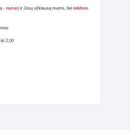
ą -
numerį
ir Jūsų užklausą mums, bei
telefono
ienos
iki 2,00