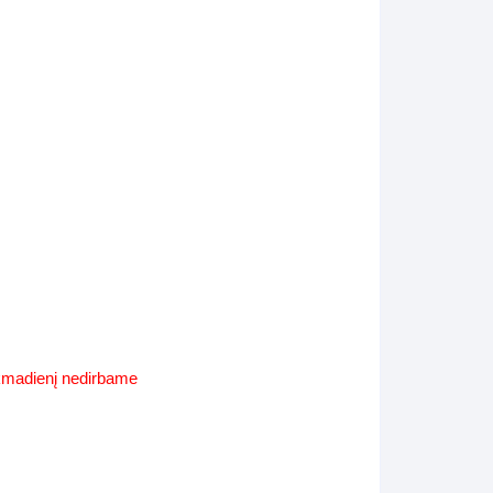
Supynės-supami foteliai
s
Kiti lauko baldai
s
Darbai-galerija
s
lerija
ekmadienį nedirbame