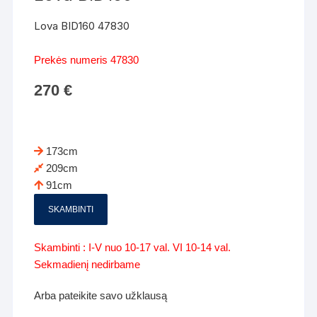
Lova BID160 47830
Prekės numeris 47830
270
€
173cm
209cm
91cm
SKAMBINTI
Skambinti : I-V nuo 10-17 val. VI 10-14 val.
Sekmadienį nedirbame
Arba pateikite savo užklausą