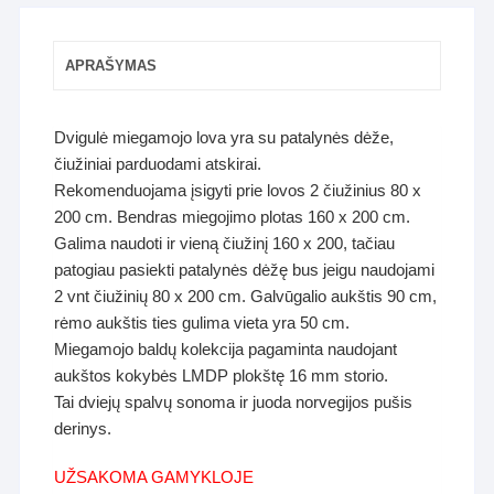
APRAŠYMAS
Dvigulė miegamojo lova yra su patalynės dėže,
čiužiniai parduodami atskirai.
Rekomenduojama įsigyti prie lovos 2 čiužinius 80 x
200 cm. Bendras miegojimo plotas 160 x 200 cm.
Galima naudoti ir vieną čiužinį 160 x 200, tačiau
patogiau pasiekti patalynės dėžę bus jeigu naudojami
2 vnt čiužinių 80 x 200 cm. Galvūgalio aukštis 90 cm,
rėmo aukštis ties gulima vieta yra 50 cm.
Miegamojo baldų kolekcija pagaminta naudojant
aukštos kokybės LMDP plokštę 16 mm storio.
Tai dviejų spalvų sonoma ir juoda norvegijos pušis
derinys.
UŽSAKOMA GAMYKLOJE