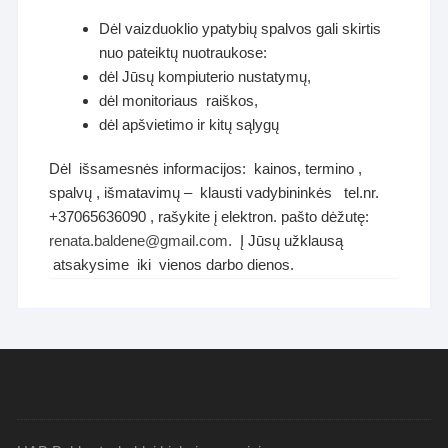
Dėl vaizduoklio ypatybių spalvos gali skirtis
nuo pateiktų nuotraukose:
dėl Jūsų kompiuterio nustatymų,
dėl monitoriaus raiškos,
dėl apšvietimo ir kitų sąlygų
Dėl išsamesnės informacijos: kainos, termino ,
spalvų , išmatavimų – klausti vadybininkės tel.nr.
+37065636090 , rašykite į elektron. pašto dėžutę:
renata.baldene@gmail.com
. Į Jūsų užklausą
atsakysime iki vienos darbo dienos.