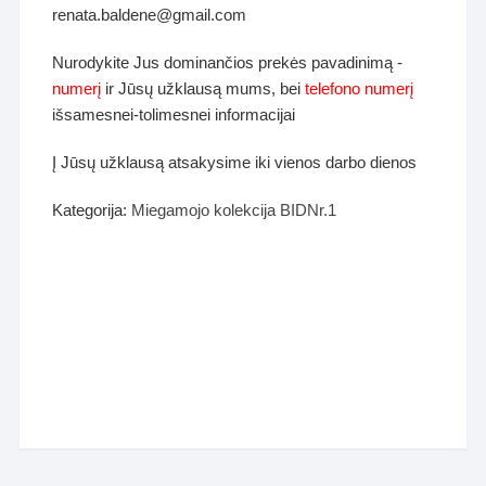
renata.baldene@gmail.com
Nurodykite Jus dominančios prekės pavadinimą -
numerį
ir Jūsų užklausą mums, bei
telefono numerį
išsamesnei-tolimesnei informacijai
Į Jūsų užklausą atsakysime iki vienos darbo dienos
Kategorija:
Miegamojo kolekcija BIDNr.1