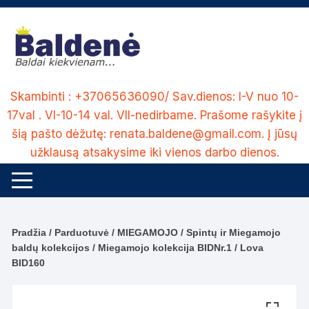
Skip
to
content
Skambinti : +37065636090/ Sav.dienos: I-V nuo 10-
17val . VI-10-14 val. VII-nedirbame. Prašome rašykite į
šią pašto dėžutę: renata.baldene@gmail.com. Į jūsų
užklausą atsakysime iki vienos darbo dienos.
Pradžia
/
Parduotuvė
/
MIEGAMOJO
/
Spintų ir Miegamojo
baldų kolekcijos
/
Miegamojo kolekcija BIDNr.1
/ Lova
BID160