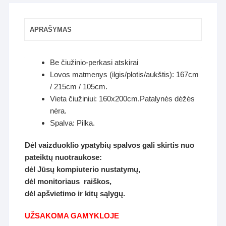
APRAŠYMAS
Be čiužinio-perkasi atskirai
Lovos matmenys (ilgis/plotis/aukštis): 167cm
/ 215cm / 105cm.
Vieta čiužiniui: 160x200cm.Patalynės dėžės
nėra.
Spalva: Pilka.
Dėl vaizduoklio ypatybių spalvos gali skirtis nuo
pateiktų nuotraukose:
dėl Jūsų kompiuterio nustatymų,
dėl monitoriaus raiškos,
dėl apšvietimo ir kitų sąlygų.
U
ŽSAKOMA GAMYKLOJE