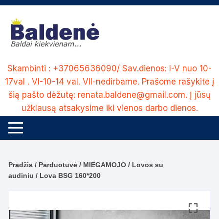
Skip
to
content
Skambinti : +37065636090/ Sav.dienos: I-V nuo 10-
17val . VI-10-14 val. VII-nedirbame. Prašome rašykite į
šią pašto dėžutę: renata.baldene@gmail.com. Į jūsų
užklausą atsakysime iki vienos darbo dienos.
Pradžia
/
Parduotuvė
/
MIEGAMOJO
/
Lovos su
audiniu
/ Lova BSG 160*200