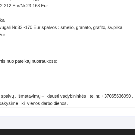
2-212 Eur/Nr.23-168 Eur
uka
ūgalį Nr.32 -170 Eur spalvos : smėlio, granato, grafito, šv.pilka
Eur
rtis nuo pateiktų nuotraukose:
spalvų , išmatavimų – klausti vadybininkės tel.nr. +37065636090 , ra
akysime iki vienos darbo dienos.