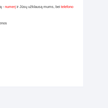
ą -
numerį
ir Jūsų užklausą mums, bei
telefono
ienos