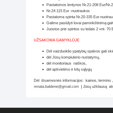
Pastatomos lentynos Nr.21-208 Eur/Nr.2
Nr.24-115 Eur -nuotraukos
Pastatoma spinta Nr.20-335 Eur-nuotra
Galime pasiūlyti lovai paminkštinimą-galv
Juostos prie spintos su ledais 2 vnt- 70 
UŽSAKOMA GAMYKLOJE
Dėl vaizduoklio ypatybių spalvos gali ski
dėl Jūsų kompiuterio nustatymų,
dėl monitoriaus raiškos,
dėl apšvietimo ir kitų sąlygų
Dėl išsamesnės informacijos: kainos, termino , 
renata.baldene@gmail.com
Į Jūsų užklausą ats