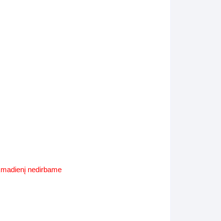
Supynės-supami foteliai
s
Kiti lauko baldai
s
Darbai-galerija
s
lerija
ekmadienį nedirbame