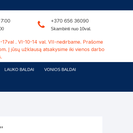
17:00
+370 656 36090
:00
Skambinti nuo 10val.
-17val . VI-10-14 val. VII-nedirbame. Prašome
om. Į jūsų užklausą atsakysime iki vienos darbo
.
LAUKO BALDAI
VONIOS BALDAI
ldų kolekcijos
Medžio masyvo lauko baldai
 stalai
šuns būdos-kiti medžio gaminiai
dės
Pavėsinės -tuoletai-sandėliukai
ilsio kėdės
Šuliniai
″