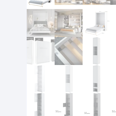
Komo
Galerija-darbai
Kosme
Patal
pagal
Darba