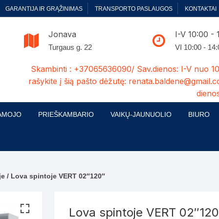
GARANTIJA IR GRĄŽINIMAS
TRANSPORTO PASLAUGOS
KONTAKTAI
Jonava
I-V 10:00 - 
Turgaus g. 22
VI 10:00 - 14
Skambinti : +37065636090/ Sav.dienos: I-V nuo 10
rašykite į šią pašto dėžutę: renata.baldene@gmail.c
dienos
AMOJO
PRIEŠKAMBARIO
VAIKŲ-JAUNUOLIO
BIURO
enelės
ų ir Miegamojo baldų
Prieškambario baldų kolekcijos
Vaikų jaunuolio baldų kolekcijos
Biuro ba
cijos
ontavimas
Standartiniai prieškambariai
Jaunuolio standartiniai
Rašomieji
mojo baldų komplektai
komlektai-sekcijos
je
/ Lova spintoje VERT 02″120″
ija
Prieškambario spintos
Biuro kė
 su audiniu
Kušetės
Komodos
Darbo-po
Lova spintoje VERT 02″120
tinės lovos
Lovos