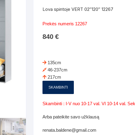
Batų dėžės-suoliukai
Spintos
Lova spintoje VERT 02″120″ 12267
 spintoje
Dviaukštės lovos
mi foteliai
Veidrodžiai
Komodo
Prekės numeris 12267
iai
Visi Čiužiniai
Miegamieji foteliai- Sofos
840
€
i
Kabyklos
Kabyklo
os iki 1.10
Kaip išpakuoti čiužinį
Pufai-sėdmaišiai-daiktadėžės
deo
Darbai-galerija
Lentyno
os nuo 1,10 iki 2,00
Vaikų-jaunuolio spintos
135cm
Darbai-ga
46-237cm
os atidaromom durim 2-4m
Komodos
217cm
tos stumdomom durim 2-
Vaikų -jaunuolio rašomieji stalai
SKAMBINTI
Vaikų ir jaunuolių kėdės
Skambinti : I-V nuo 10-17 val. VI 10-14 val. S
nės spintos
Lentynos
Arba pateikite savo užklausą
nės spintelės
renata.baldene@gmail.com
Čiužiniai – patalynė