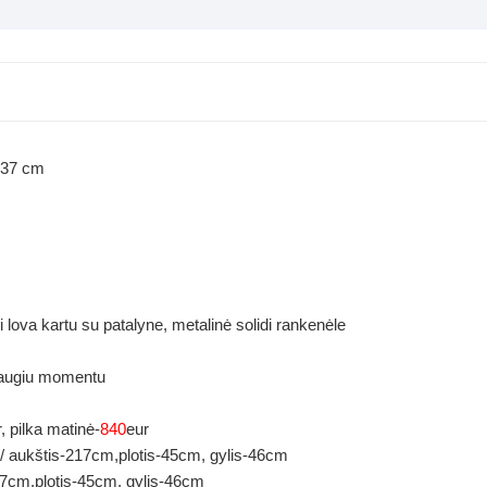
-237 cm
ti lova kartu su patalyne, metalinė solidi rankenėle
 saugiu momentu
, pilka matinė-
840
eur
/ aukštis-217cm,plotis-45cm, gylis-46cm
7cm,plotis-45cm, gylis-46cm