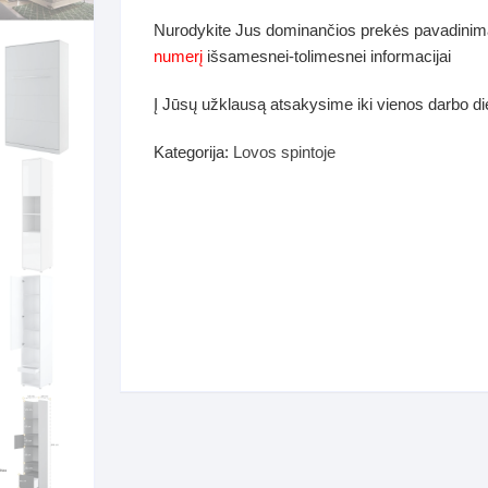
dos
Nurodykite Jus dominančios prekės pavadinim
Pufai sėdmaišiai video
numerį
išsamesnei-tolimesnei informacijai
tiniai staliukai
Darbai-galerija
Į Jūsų užklausą atsakysime iki vienos darbo d
ynės dėžės-Antklodės-
vės-namų tekstilė
Kategorija:
Lovos spintoje
i-galerija