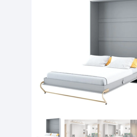
Pakabinamos spintelės
Žurnaliniai staliukai
Miegamieji foteliai
Lovos
Pastatomos spintelės
Komodos/spintelės
Poilsio foteliai-Supa
Čiužin
Stalviršiai
RTV staliukai
Pufai-Minkštasuolia
Spint
Virtuvės priedai
Vitrinos-indaujos
Pufai sėdmaišiai vi
Spint
Kampai – suolai
Darbai-galerija
Darbai-galerija
Spint
valgomojo stalai
Spin
4m
Virtuvės- stalai+kėdės
komplektai
Kampi
Kėdės
Nakti
Baro kėdės