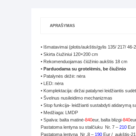
APRAŠYMAS
• Išmatavimai (plotis/aukštis/gylis 135/ 217/ 46
• Skirta čiužiniui 120×200 cm
• Rekomenduojamas čiūžinio aukštis 18 cm
• Parduodama su grotelėmis, be čiužinio
• Patalynės dėžė: nėra
• LED: nėra
• Komplektacija: diržai patalynei leidžiantis sudė
• Švelnus nusileidimo mechanizmas
• Stop funkcija- leidžianti sustabdyti atidarymą
• Medžiaga: LMDP
• Spalva: balta matinė-
840
eur, balta blizgi-
840
eur
Pastatoma lentyna su stalčiuku Nr. 7 –
210
Eur 
Pastatoma lentyna Nr .8 –
190
Eur / aukštis-21