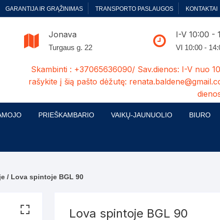
GARANTIJA IR GRĄŽINIMAS
TRANSPORTO PASLAUGOS
KONTAKTAI
Jonava
I-V 10:00 - 
Turgaus g. 22
VI 10:00 - 14
Skambinti : +37065636090/ Sav.dienos: I-V nuo 10
rašykite į šią pašto dėžutę: renata.baldene@gmail.c
dienos
AMOJO
PRIEŠKAMBARIO
VAIKŲ-JAUNUOLIO
BIURO
enelės
ų ir Miegamojo baldų
Prieškambario baldų kolekcijos
Vaikų jaunuolio baldų kolekcijos
Biuro ba
cijos
ontavimas
Standartiniai prieškambariai
Jaunuolio standartiniai
Rašomieji
mojo baldų komplektai
komlektai-sekcijos
je
/ Lova spintoje BGL 90
ija
Prieškambario spintos
Biuro kė
 su audiniu
Kušetės
Komodos
Darbo-po
Lova spintoje BGL 90
tinės lovos
Lovos