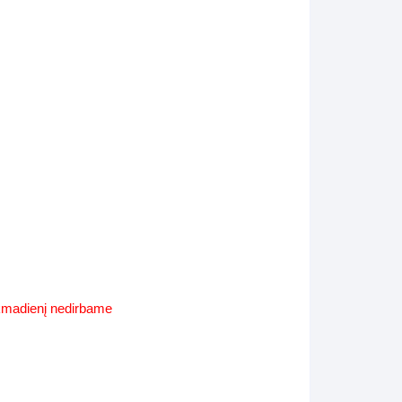
Supynės-supami foteliai
s
Kiti lauko baldai
s
Darbai-galerija
s
lerija
ekmadienį nedirbame