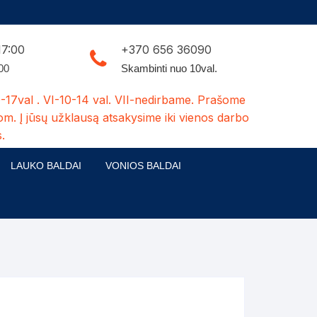
17:00
+370 656 36090
:00
Skambinti nuo 10val.
-17val . VI-10-14 val. VII-nedirbame. Prašome
om. Į jūsų užklausą atsakysime iki vienos darbo
.
LAUKO BALDAI
VONIOS BALDAI
ldų kolekcijos
Medžio masyvo lauko baldai
 stalai
šuns būdos-kiti medžio gaminiai
dės
Pavėsinės -tuoletai-sandėliukai
ilsio kėdės
Šuliniai