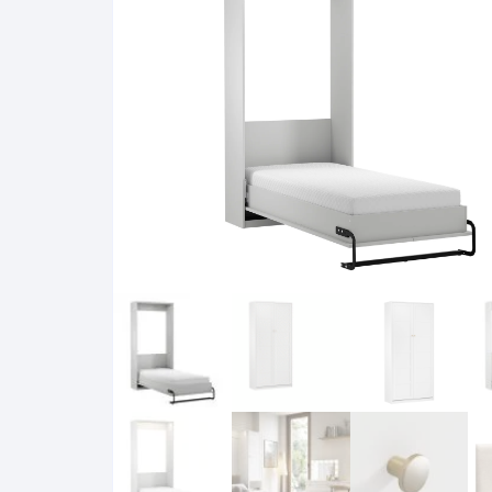
Pakabinamos spintelės
Žurnaliniai staliukai
Miegamieji foteliai
Lovos
Pastatomos spintelės
Komodos/spintelės
Poilsio foteliai-Supa
Čiužin
Stalviršiai
RTV staliukai
Pufai-Minkštasuolia
Spint
Virtuvės priedai
Vitrinos-indaujos
Pufai sėdmaišiai vi
Spint
Kampai – suolai
Darbai-galerija
Darbai-galerija
Spint
valgomojo stalai
Spin
4m
Virtuvės- stalai+kėdės
komplektai
Kampi
Kėdės
Nakti
Baro kėdės