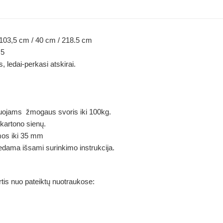
) 103,5 cm / 40 cm / 218.5 cm
.5
edai-perkasi atskirai.
ojams žmogaus svoris iki 100kg.
kartono sienų.
mos iki 35 mm
edama išsami surinkimo instrukcija.
rtis nuo pateiktų nuotraukose: