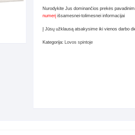
dos
Nurodykite Jus dominančios prekės pavadinim
Pufai sėdmaišiai video
numerį
išsamesnei-tolimesnei informacijai
tiniai staliukai
Darbai-galerija
Į Jūsų užklausą atsakysime iki vienos darbo d
ynės dėžės-Antklodės-
vės-namų tekstilė
Kategorija:
Lovos spintoje
i-galerija