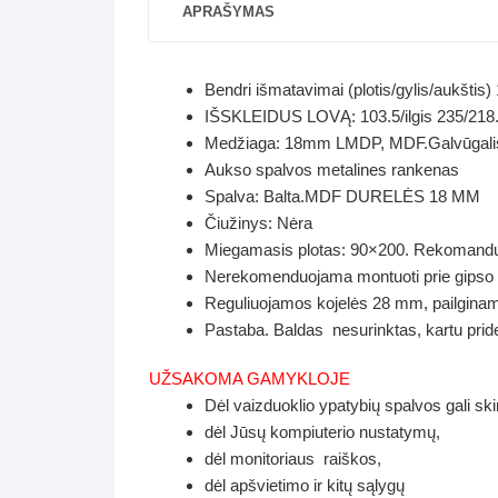
APRAŠYMAS
Bendri išmatavimai (plotis/gylis/aukštis
IŠSKLEIDUS LOVĄ: 103.5/ilgis 235/218
Medžiaga: 18mm LMDP, MDF.Galvūgalis, l
Aukso spalvos metalines rankenas
Spalva: Balta.MDF DURELĖS 18 MM
Čiužinys: Nėra
Miegamasis plotas: 90×200. Rekomandu
Nerekomenduojama montuoti prie gipso 
Reguliuojamos kojelės 28 mm, pailgina
Pastaba. Baldas nesurinktas, kartu prid
UŽSAKOMA GAMYKLOJE
Dėl vaizduoklio ypatybių spalvos gali ski
dėl Jūsų kompiuterio nustatymų,
dėl monitoriaus raiškos,
dėl apšvietimo ir kitų sąlygų