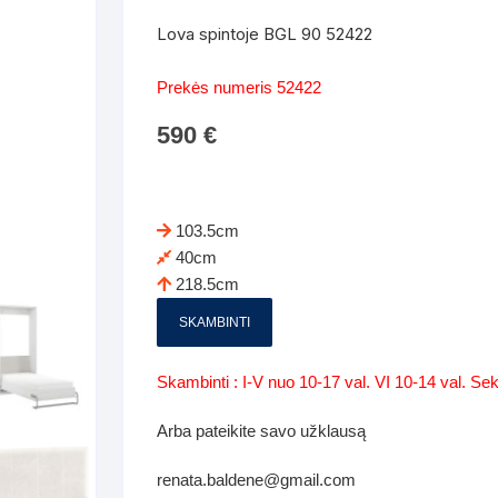
Batų dėžės-suoliukai
Spintos
Lova spintoje BGL 90 52422
 spintoje
Dviaukštės lovos
mi foteliai
Veidrodžiai
Komodo
Prekės numeris 52422
iai
Visi Čiužiniai
Miegamieji foteliai- Sofos
590
€
i
Kabyklos
Kabyklo
os iki 1.10
Kaip išpakuoti čiužinį
Pufai-sėdmaišiai-daiktadėžės
deo
Darbai-galerija
Lentyno
os nuo 1,10 iki 2,00
Vaikų-jaunuolio spintos
103.5cm
Darbai-ga
40cm
os atidaromom durim 2-4m
Komodos
218.5cm
tos stumdomom durim 2-
Vaikų -jaunuolio rašomieji stalai
SKAMBINTI
Vaikų ir jaunuolių kėdės
Skambinti : I-V nuo 10-17 val. VI 10-14 val. S
nės spintos
Lentynos
Arba pateikite savo užklausą
nės spintelės
renata.baldene@gmail.com
Čiužiniai – patalynė