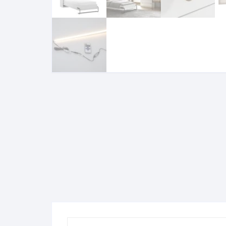
Komo
Galerija-darbai
Kosme
Patal
pagal
Darba