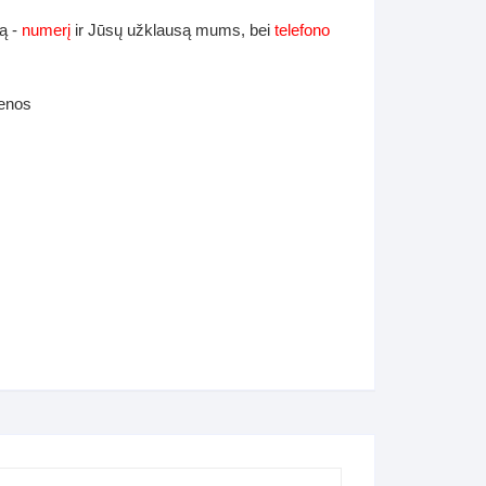
ą -
numerį
ir Jūsų užklausą mums, bei
telefono
ienos