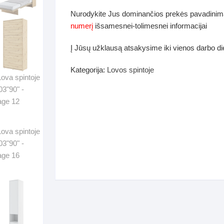
dos
Nurodykite Jus dominančios prekės pavadinim
Pufai sėdmaišiai video
numerį
išsamesnei-tolimesnei informacijai
tiniai staliukai
Darbai-galerija
Į Jūsų užklausą atsakysime iki vienos darbo d
ynės dėžės-Antklodės-
vės-namų tekstilė
Kategorija:
Lovos spintoje
i-galerija