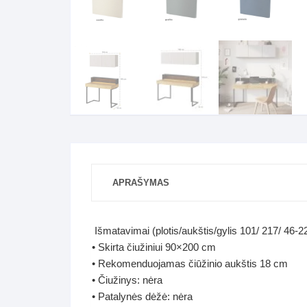
APRAŠYMAS
Išmatavimai (plotis/aukštis/gylis 101/ 217/ 46-
• Skirta čiužiniui 90×200 cm
• Rekomenduojamas čiūžinio aukštis 18 cm
• Čiužinys: nėra
• Patalynės dėžė: nėra