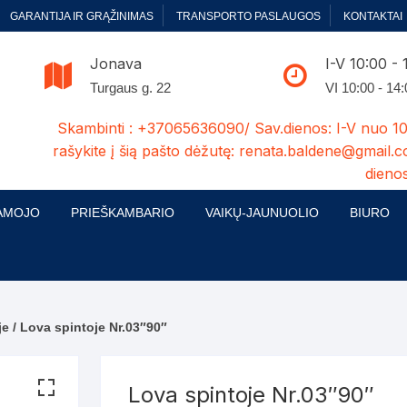
GARANTIJA IR GRĄŽINIMAS
TRANSPORTO PASLAUGOS
KONTAKTAI
Jonava
I-V 10:00 - 
Turgaus g. 22
VI 10:00 - 14
Skambinti : +37065636090/ Sav.dienos: I-V nuo 10
rašykite į šią pašto dėžutę: renata.baldene@gmail.c
dienos
AMOJO
PRIEŠKAMBARIO
VAIKŲ-JAUNUOLIO
BIURO
enelės
ų ir Miegamojo baldų
Prieškambario baldų kolekcijos
Vaikų jaunuolio baldų kolekcijos
Biuro ba
cijos
ontavimas
Standartiniai prieškambariai
Jaunuolio standartiniai
Rašomieji
mojo baldų komplektai
komlektai-sekcijos
je
/ Lova spintoje Nr.03″90″
ija
Prieškambario spintos
Biuro kė
 su audiniu
Kušetės
Komodos
Darbo-po
Lova spintoje Nr.03″90″
tinės lovos
Lovos