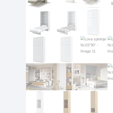
Komo
Galerija-darbai
Kosme
Patal
pagal
Darba