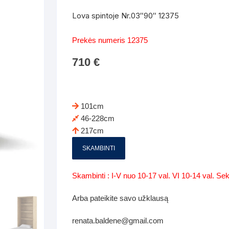
Batų dėžės-suoliukai
Spintos
Lova spintoje Nr.03″90″ 12375
 spintoje
Dviaukštės lovos
mi foteliai
Veidrodžiai
Komodo
Prekės numeris 12375
iai
Visi Čiužiniai
Miegamieji foteliai- Sofos
710
€
i
Kabyklos
Kabyklo
os iki 1.10
Kaip išpakuoti čiužinį
Pufai-sėdmaišiai-daiktadėžės
deo
Darbai-galerija
Lentyno
os nuo 1,10 iki 2,00
Vaikų-jaunuolio spintos
101cm
Darbai-ga
46-228cm
os atidaromom durim 2-4m
Komodos
217cm
tos stumdomom durim 2-
Vaikų -jaunuolio rašomieji stalai
SKAMBINTI
Vaikų ir jaunuolių kėdės
Skambinti : I-V nuo 10-17 val. VI 10-14 val. S
nės spintos
Lentynos
Arba pateikite savo užklausą
nės spintelės
renata.baldene@gmail.com
Čiužiniai – patalynė