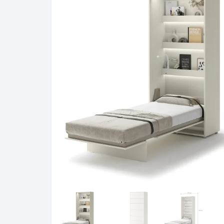
Pakabinamos spintelės
Žurnaliniai staliukai
Miegamieji foteliai
Lovos
Pastatomos spintelės
Komodos/spintelės
Poilsio foteliai-Supa
Čiužin
Stalviršiai
RTV staliukai
Pufai-Minkštasuolia
Spint
Virtuvės priedai
Vitrinos-indaujos
Pufai sėdmaišiai vi
Spint
Kampai – suolai
Darbai-galerija
Darbai-galerija
Spint
valgomojo stalai
Spin
4m
Virtuvės- stalai+kėdės
komplektai
Kampi
Kėdės
Nakti
Baro kėdės