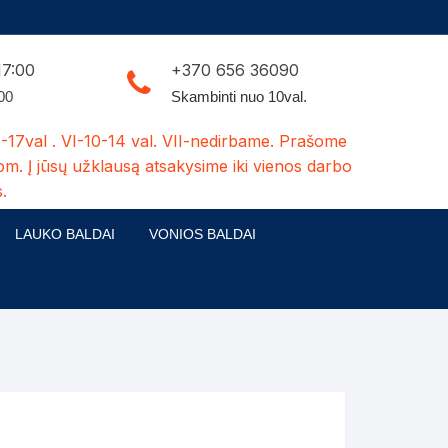
17:00
+370 656 36090
:00
Skambinti nuo 10val.
-17val . VI-10-14 val. VII-nedirbame. Prašome
om. Į jūsų užklausą atsakysime iki vienos darbo
.
LAUKO BALDAI
VONIOS BALDAI
ldų kolekcijos
Medžio masyvo lauko baldai
 stalai
šuns būdos-kiti medžio gaminiai
dės
Pavėsinės -tuoletai-sandėliukai
ilsio kėdės
Šuliniai