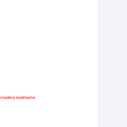
Supynės-supami foteliai
s
Kiti lauko baldai
s
Darbai-galerija
s
lerija
ekmadienį nedirbame