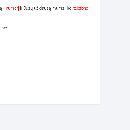
ą -
numerį
ir Jūsų užklausą mums, bei
telefono
ienos