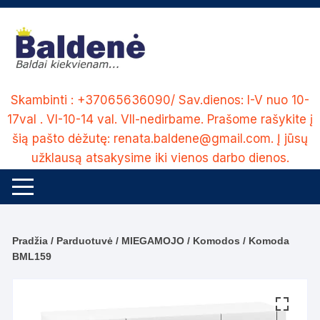
Skip
to
content
Skambinti : +37065636090/ Sav.dienos: I-V nuo 10-
17val . VI-10-14 val. VII-nedirbame. Prašome rašykite į
šią pašto dėžutę: renata.baldene@gmail.com. Į jūsų
užklausą atsakysime iki vienos darbo dienos.
Pradžia
/
Parduotuvė
/
MIEGAMOJO
/
Komodos
/ Komoda
BML159