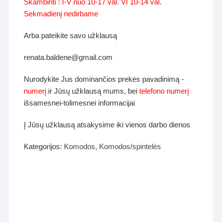
Skambinti : I-V nuo 10-17 val. VI 10-14 val.
Sekmadienį nedirbame
Arba pateikite savo užklausą
renata.baldene@gmail.com
Nurodykite Jus dominančios prekės pavadinimą -
numerį
ir Jūsų užklausą mums, bei
telefono numerį
išsamesnei-tolimesnei informacijai
Į Jūsų užklausą atsakysime iki vienos darbo dienos
Kategorijos:
Komodos
,
Komodos/spintelės