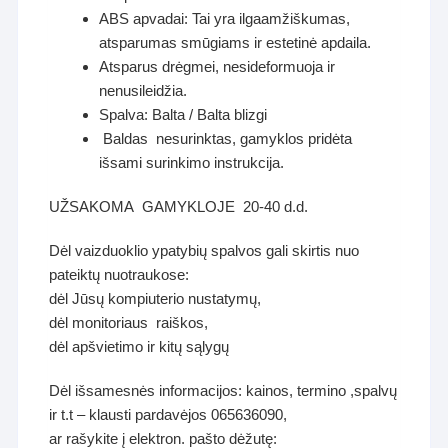
ABS apvadai: Tai yra ilgaamžiškumas,
atsparumas smūgiams ir estetinė apdaila.
Atsparus drėgmei, nesideformuoja ir
nenusileidžia.
Spalva: Balta / Balta blizgi
Baldas nesurinktas, gamyklos pridėta
išsami surinkimo instrukcija.
UŽSAKOMA GAMYKLOJE 20-40 d.d.
Dėl vaizduoklio ypatybių spalvos gali skirtis nuo
pateiktų nuotraukose:
dėl Jūsų kompiuterio nustatymų,
dėl monitoriaus raiškos,
dėl apšvietimo ir kitų sąlygų
Dėl išsamesnės informacijos: kainos, termino ,spalvų
ir t.t – klausti pardavėjos 065636090,
ar rašykite į elektron. pašto dėžutę: