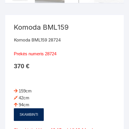
Komoda BML159
Komoda BML159 28724
Prekės numeris 28724
370
€
159cm
42cm
94cm
SKAMBINTI