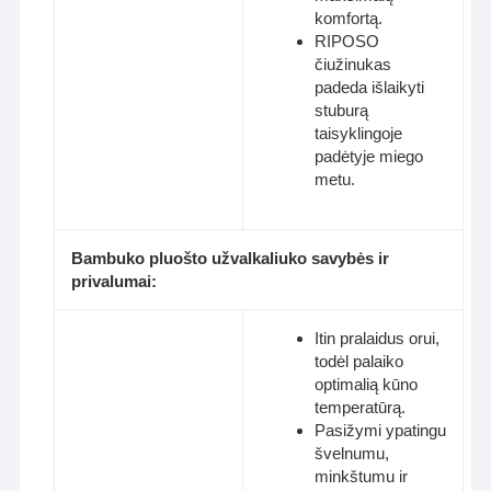
komfortą.
RIPOSO
čiužinukas
padeda išlaikyti
stuburą
taisyklingoje
padėtyje miego
metu.​
Bambuko pluošto užvalkaliuko savybės ir
privalumai:
Itin pralaidus orui,
todėl palaiko
optimalią kūno
temperatūrą.
Pasižymi ypatingu
švelnumu,
minkštumu ir