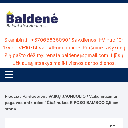
Skip
to
content
Skambinti : +37065636090/ Sav.dienos: I-V nuo 10-
17val . VI-10-14 val. VII-nedirbame. Prašome rašykite į
šią pašto dėžutę: renata.baldene@gmail.com. Į jūsų
užklausą atsakysime iki vienos darbo dienos.
Pradžia
/
Parduotuvė
/
VAIKŲ-JAUNUOLIO
/
Vaikų čiužiniai-
pagalvės-antklodės
/ Čiužinukas RIPOSO BAMBOO 3,5 сm
storio