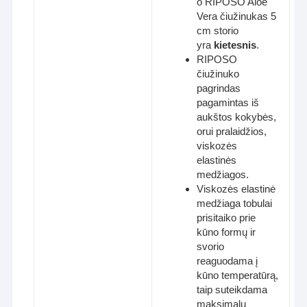
o RIPOSO Aloe
Vera čiužinukas 5
cm storio
yra
kietesnis
.
RIPOSO
čiužinuko
pagrindas
pagamintas iš
aukštos kokybės,
orui pralaidžios,
viskozės
elastinės
medžiagos.
Viskozės elastinė
medžiaga tobulai
prisitaiko prie
kūno formų ir
svorio
reaguodama į
kūno temperatūrą,
taip suteikdama
maksimalų