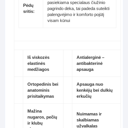
pasiekiama specialaus čiužinio
Pėdų
pagrindo dėka, tai padeda suteikti
sritis:
palengvėjimo ir komforto pojūtį
visam kūnui
Iš viskozės
Antialerginė –
elastinės
antibakterinė
medžiagos
apsauga
Ortopedinis bei
Apsauga nuo
anatominis
kenkėjų bei dulkių
prisitaikymas
erkučių
Mažina
Nuimamas ir
nugaros, pečių
skalbiamas
ir klubų
užvalkalas