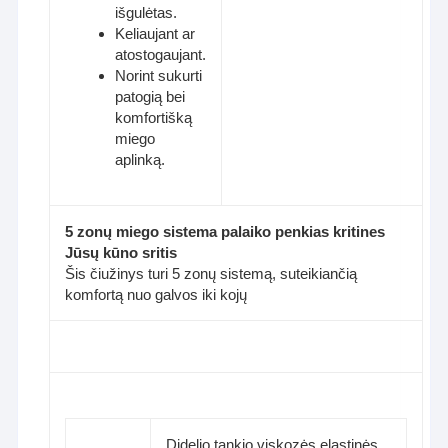
išgulėtas.
Keliaujant ar
atostogaujant.
Norint sukurti
patogią bei
komfortišką
miego
aplinką.
5 zonų miego sistema palaiko penkias kritines
Jūsų kūno sritis
Šis čiužinys turi 5 zonų sistemą, suteikiančią
komfortą nuo galvos iki kojų
Didelio tankio viskozės elastinės