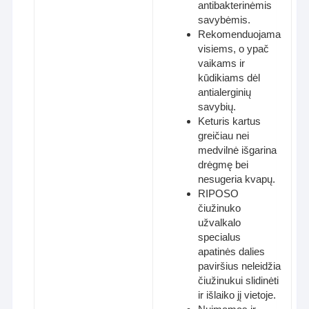
antibakterinėmis
savybėmis.
Rekomenduojama
visiems, o ypač
vaikams ir
kūdikiams dėl
antialerginių
savybių.
Keturis kartus
greičiau nei
medvilnė išgarina
drėgmę bei
nesugeria kvapų.
RIPOSO
čiužinuko
užvalkalo
specialus
apatinės dalies
paviršius neleidžia
čiužinukui slidinėti
ir išlaiko jį vietoje.