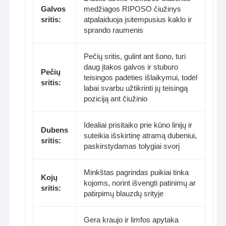
Galvos
medžiagos RIPOSO čiužinys
sritis:
atpalaiduoja įsitempusius kaklo ir
sprando raumenis
Pečių sritis, gulint ant šono, turi
daug įtakos galvos ir stuburo
Pečių
teisingos padėties išlaikymui, todėl
sritis:
labai svarbu užtikrinti jų teisingą
poziciją ant čiužinio
Idealiai prisitaiko prie kūno linijų ir
Dubens
suteikia išskirtinę atramą dubeniui,
sritis:
paskirstydamas tolygiai svorį
Minkštas pagrindas puikiai tinka
Kojų
kojoms, norint išvengti patinimų ar
sritis:
patirpimų blauzdų srityje
Gera kraujo ir limfos apytaka