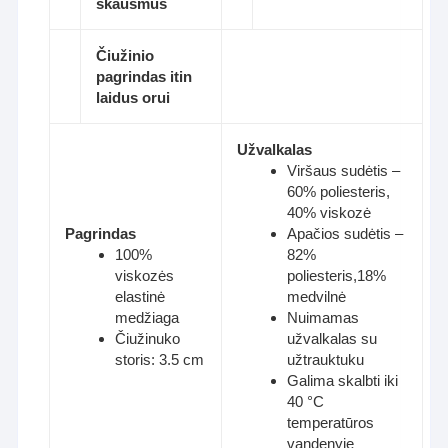
skausmus
Čiužinio
pagrindas itin
laidus orui
Užvalkalas
Viršaus sudėtis –
60% poliesteris,
40% viskozė
Pagrindas
Apačios sudėtis –
100%
82%
viskozės
poliesteris,18%
elastinė
medvilnė
medžiaga
Nuimamas
Čiužinuko
užvalkalas su
storis: 3.5 cm
užtrauktuku
Galima skalbti iki
40 °C
temperatūros
vandenyje