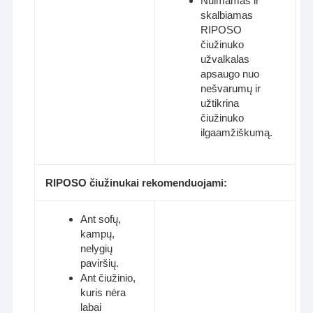
Nuimamas ir
skalbiamas
RIPOSO
čiužinuko
užvalkalas
apsaugo nuo
nešvarumų ir
užtikrina
čiužinuko
ilgaamžiškumą.
RIPOSO čiužinukai rekomenduojami:
Ant sofų,
kampų,
nelygių
paviršių.
Ant čiužinio,
kuris nėra
labai