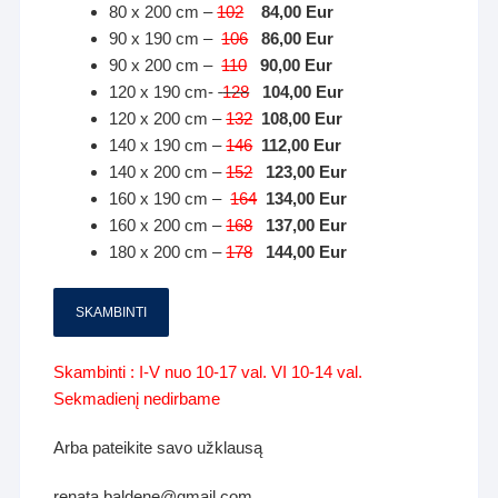
80 x 200 cm –
102
84,00 Eur
90 x 190 cm –
106
86,00 Eur
90 x 200 cm –
110
90,00 Eur
120 x 190 cm-
128
104,00 Eur
120 x 200 cm –
132
108,00 Eur
140 x 190 cm –
146
112,00 Eur
140 x 200 cm –
152
123,00 Eur
160 x 190 cm –
164
134,00 Eur
160 x 200 cm –
168
137,00 Eur
180 x 200 cm –
178
144,00 Eur
SKAMBINTI
Skambinti : I-V nuo 10-17 val. VI 10-14 val.
Sekmadienį nedirbame
Arba pateikite savo užklausą
renata.baldene@gmail.com