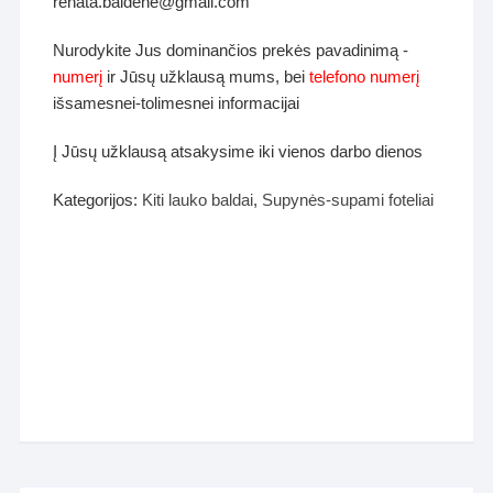
renata.baldene@gmail.com
Nurodykite Jus dominančios prekės pavadinimą -
numerį
ir Jūsų užklausą mums, bei
telefono numerį
išsamesnei-tolimesnei informacijai
Į Jūsų užklausą atsakysime iki vienos darbo dienos
Kategorijos:
Kiti lauko baldai
,
Supynės-supami foteliai