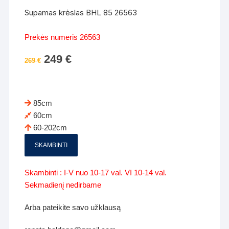
Supamas krėslas BHL 85 26563
Prekės numeris 26563
Original
249
€
Current
269
€
price
price
was:
is:
269 €.
249 €.
85cm
60cm
60-202cm
SKAMBINTI
Skambinti : I-V nuo 10-17 val. VI 10-14 val.
Sekmadienį nedirbame
Arba pateikite savo užklausą