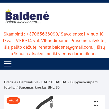
Skip
to
content
Skambinti : +37065636090/ Sav.dienos: I-V nuo 10-
17val . VI-10-14 val. VII-nedirbame. Prašome rašykite į
šią pašto dėžutę: renata.baldene@gmail.com. Į jūsų
užklausą atsakysime iki vienos darbo dienos.
Pradžia
/
Parduotuvė
/
LAUKO BALDAI
/
Supynės-supami
foteliai
/ Supamas krėslas BHL 85
Akcija!