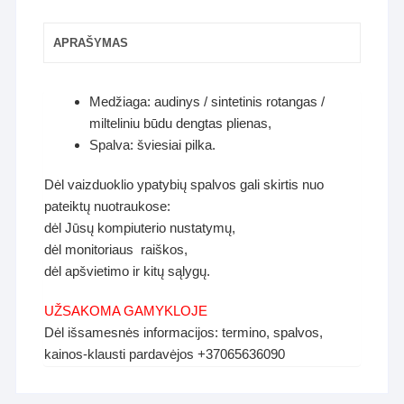
APRAŠYMAS
Medžiaga: audinys / sintetinis rotangas /
milteliniu būdu dengtas plienas,
Spalva: šviesiai pilka.
Dėl vaizduoklio ypatybių spalvos gali skirtis nuo
pateiktų nuotraukose:
dėl Jūsų kompiuterio nustatymų,
dėl monitoriaus raiškos,
dėl apšvietimo ir kitų sąlygų.
UŽSAKOMA GAMYKLOJE
Dėl išsamesnės informacijos: termino, spalvos,
kainos-klausti pardavėjos +37065636090