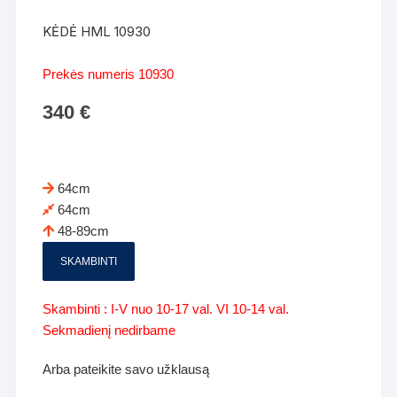
KĖDĖ HML 10930
Prekės numeris 10930
340
€
64cm
64cm
48-89cm
SKAMBINTI
Skambinti : I-V nuo 10-17 val. VI 10-14 val.
Sekmadienį nedirbame
Arba pateikite savo užklausą