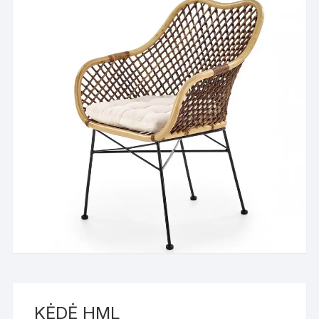
KĖDĖ HML