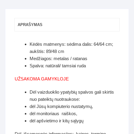
APRAŠYMAS
Kėdės matmenys: sėdima dalis: 64/64 cm;
aukštis: 89/48 cm
Medžiagos: metalas / ratanas
Spalva: natūrali/ tamsiai ruda
UŽSAKOMA GAMYKLOJE
Dėl vaizduoklio ypatybių spalvos gali skirtis
nuo pateiktų nuotraukose:
dėl Jūsų kompiuterio nustatymų,
dėl monitoriaus raiškos,
dėl apšvietimo ir kitų sąlygų
Dėl išsamesnės informacijos: kainos, termino ,