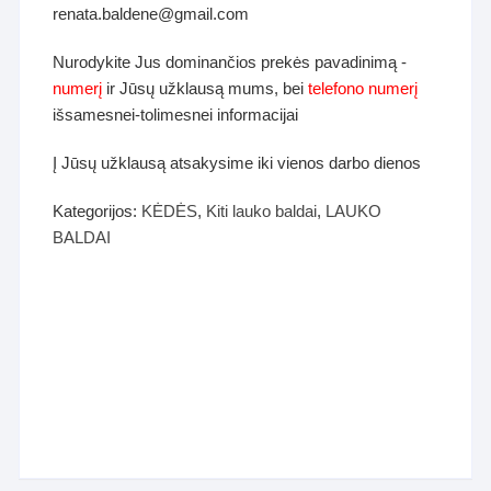
renata.baldene@gmail.com
Nurodykite Jus dominančios prekės pavadinimą -
numerį
ir Jūsų užklausą mums, bei
telefono numerį
išsamesnei-tolimesnei informacijai
Į Jūsų užklausą atsakysime iki vienos darbo dienos
Kategorijos:
KĖDĖS
,
Kiti lauko baldai
,
LAUKO
BALDAI