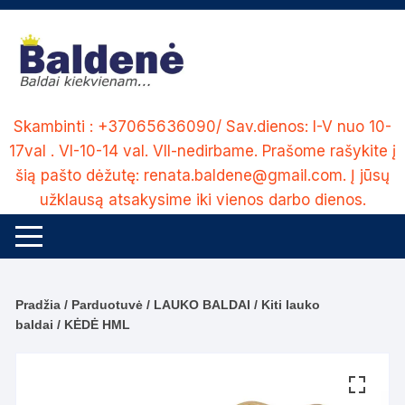
Skip
to
content
Skambinti : +37065636090/ Sav.dienos: I-V nuo 10-
17val . VI-10-14 val. VII-nedirbame. Prašome rašykite į
šią pašto dėžutę: renata.baldene@gmail.com. Į jūsų
užklausą atsakysime iki vienos darbo dienos.
Pradžia
/
Parduotuvė
/
LAUKO BALDAI
/
Kiti lauko
baldai
/ KĖDĖ HML