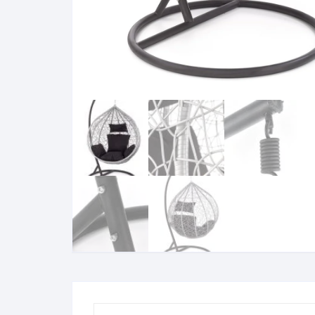
Komo
Galerija-darbai
Kosme
Patal
pagal
Darba