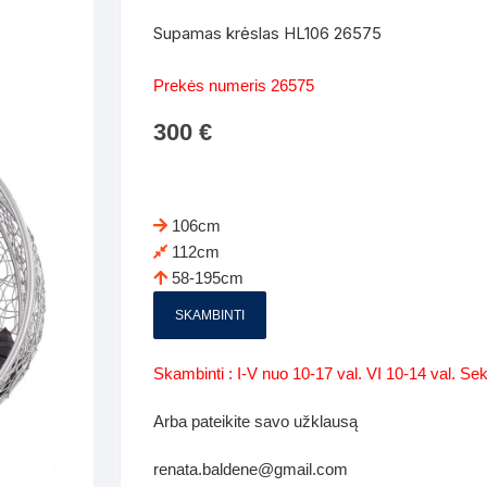
Batų dėžės-suoliukai
Spintos
Supamas krėslas HL106 26575
 spintoje
Dviaukštės lovos
mi foteliai
Veidrodžiai
Komodo
Prekės numeris 26575
iai
Visi Čiužiniai
Miegamieji foteliai- Sofos
300
€
i
Kabyklos
Kabyklo
os iki 1.10
Kaip išpakuoti čiužinį
Pufai-sėdmaišiai-daiktadėžės
deo
Darbai-galerija
Lentyno
os nuo 1,10 iki 2,00
Vaikų-jaunuolio spintos
106cm
Darbai-ga
112cm
os atidaromom durim 2-4m
Komodos
58-195cm
tos stumdomom durim 2-
Vaikų -jaunuolio rašomieji stalai
SKAMBINTI
Vaikų ir jaunuolių kėdės
Skambinti : I-V nuo 10-17 val. VI 10-14 val. S
nės spintos
Lentynos
Arba pateikite savo užklausą
nės spintelės
renata.baldene@gmail.com
Čiužiniai – patalynė