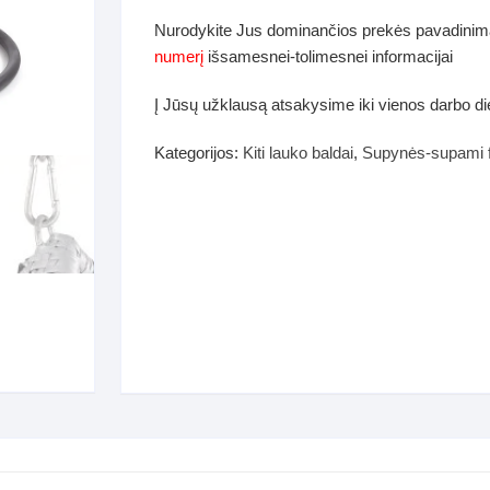
dos
Nurodykite Jus dominančios prekės pavadinim
Pufai sėdmaišiai video
numerį
išsamesnei-tolimesnei informacijai
tiniai staliukai
Darbai-galerija
Į Jūsų užklausą atsakysime iki vienos darbo d
ynės dėžės-Antklodės-
vės-namų tekstilė
Kategorijos:
Kiti lauko baldai
,
Supynės-supami fo
i-galerija