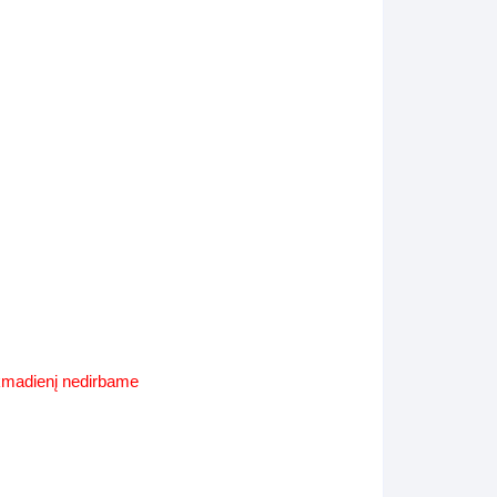
Supynės-supami foteliai
s
Kiti lauko baldai
s
Darbai-galerija
s
lerija
ekmadienį nedirbame