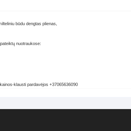
milteliniu būdu dengtas plienas,
 pateiktų nuotraukose:
 kainos-klausti pardavėjos +37065636090