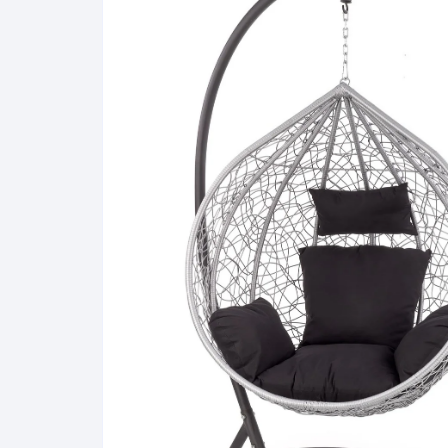
Pakabinamos spintelės
Žurnaliniai staliukai
Miegamieji foteliai
Lovos
Pastatomos spintelės
Komodos/spintelės
Poilsio foteliai-Supa
Čiužin
Stalviršiai
RTV staliukai
Pufai-Minkštasuolia
Spint
Virtuvės priedai
Vitrinos-indaujos
Pufai sėdmaišiai vi
Spint
Kampai – suolai
Darbai-galerija
Darbai-galerija
Spint
valgomojo stalai
Spin
4m
Virtuvės- stalai+kėdės
komplektai
Kampi
Kėdės
Nakti
Baro kėdės