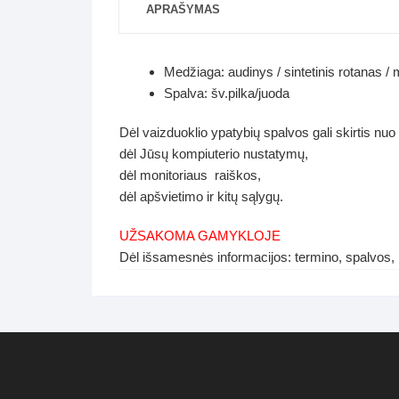
APRAŠYMAS
Medžiaga: audinys / sintetinis rotanas / 
Spalva: šv.pilka/juoda
Dėl vaizduoklio ypatybių spalvos gali skirtis nuo
dėl Jūsų kompiuterio nustatymų,
dėl monitoriaus raiškos,
dėl apšvietimo ir kitų sąlygų.
UŽSAKOMA GAMYKLOJE
Dėl išsamesnės informacijos: termino, spalvos,