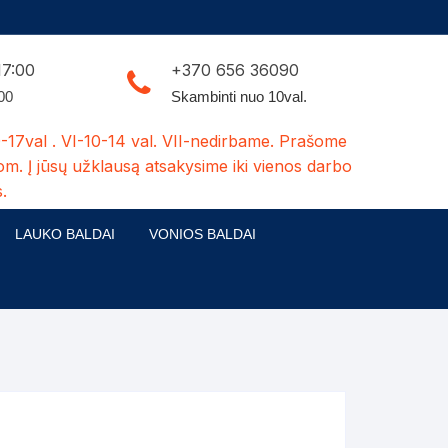
17:00
+370 656 36090
:00
Skambinti nuo 10val.
-17val . VI-10-14 val. VII-nedirbame. Prašome
om. Į jūsų užklausą atsakysime iki vienos darbo
.
LAUKO BALDAI
VONIOS BALDAI
ldų kolekcijos
Medžio masyvo lauko baldai
 stalai
šuns būdos-kiti medžio gaminiai
dės
Pavėsinės -tuoletai-sandėliukai
ilsio kėdės
Šuliniai