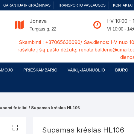
GARANTIJA IR GRĄŽINIMAS
TRANSPORTO PASLAUGOS
KONTAKTAI
Jonava
I-V 10:00 - 
Turgaus g. 22
VI 10:00 - 14
Skambinti : +37065636090/ Sav.dienos: I-V nuo 10
rašykite į šią pašto dėžutę: renata.baldene@gmail.c
dienos
AMOJO
PRIEŠKAMBARIO
VAIKŲ-JAUNUOLIO
BIURO
enelės
ų ir Miegamojo baldų
Prieškambario baldų kolekcijos
Vaikų jaunuolio baldų kolekcijos
Biuro ba
cijos
ontavimas
Standartiniai prieškambariai
Jaunuolio standartiniai
Rašomieji
mojo baldų komplektai
komlektai-sekcijos
pami foteliai
/ Supamas krėslas HL106
ija
Prieškambario spintos
Biuro kė
 su audiniu
Kušetės
Komodos
Darbo-po
Supamas krėslas HL106
tinės lovos
Lovos