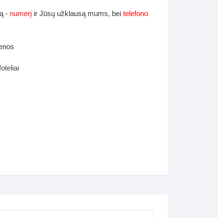
ą -
numerį
ir Jūsų užklausą mums, bei
telefono
ienos
teliai