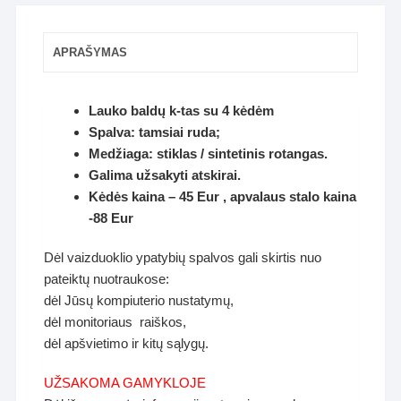
APRAŠYMAS
Lauko baldų k-tas su 4 kėdėm
Spalva: tamsiai ruda;
Medžiaga: stiklas / sintetinis rotangas.
Galima užsakyti atskirai.
Kėdės kaina – 45 Eur , apvalaus stalo kaina
-88 Eur
Dėl vaizduoklio ypatybių spalvos gali skirtis nuo
pateiktų nuotraukose:
dėl Jūsų kompiuterio nustatymų,
dėl monitoriaus raiškos,
dėl apšvietimo ir kitų sąlygų.
UŽSAKOMA GAMYKLOJE