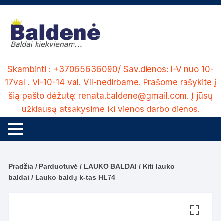
Skip
to
content
Skambinti : +37065636090/ Sav.dienos: I-V nuo 10-
17val . VI-10-14 val. VII-nedirbame. Prašome rašykite į
šią pašto dėžutę: renata.baldene@gmail.com. Į jūsų
užklausą atsakysime iki vienos darbo dienos.
Pradžia
/
Parduotuvė
/
LAUKO BALDAI
/
Kiti lauko
baldai
/ Lauko baldų k-tas HL74