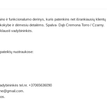
ino ir funkcionalumo derinys, kuris patenkins net išrankiausių klientų
a kokybe ir dėmesiu detalėms. Spalva- Dąb Cremona Torro / Czarny.
klausti vadybininkės.
 pateiktų nuotraukose:
 vadybininkės tel.nr. +37065636090
ldene@gmail.com.
nos.