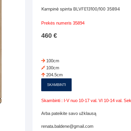
Batų dėžės-suoliukai
Spintos
Kampinė spinta BLVFE13100/100 35894
 spintoje
Dviaukštės lovos
mi foteliai
Veidrodžiai
Komodo
Prekės numeris 35894
iai
Visi Čiužiniai
Miegamieji foteliai- Sofos
460
€
i
Kabyklos
Kabyklo
os iki 1.10
Kaip išpakuoti čiužinį
Pufai-sėdmaišiai-daiktadėžės
deo
Darbai-galerija
Lentyno
os nuo 1,10 iki 2,00
Vaikų-jaunuolio spintos
100cm
Darbai-ga
100cm
os atidaromom durim 2-4m
Komodos
204.5cm
tos stumdomom durim 2-
Vaikų -jaunuolio rašomieji stalai
SKAMBINTI
Vaikų ir jaunuolių kėdės
Skambinti : I-V nuo 10-17 val. VI 10-14 val. S
nės spintos
Lentynos
Arba pateikite savo užklausą
nės spintelės
renata.baldene@gmail.com
Čiužiniai – patalynė