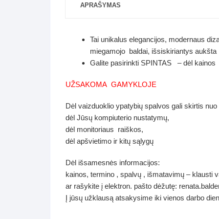
APRAŠYMAS
Tai unikalus elegancijos, modernaus diza
miegamojo baldai, išsiskiriantys aukšt
Galite pasirinkti SPINTAS – dėl kainos 
UŽSAKOMA GAMYKLOJE
Dėl vaizduoklio ypatybių spalvos gali skirtis nuo
dėl Jūsų kompiuterio nustatymų,
dėl monitoriaus raiškos,
dėl apšvietimo ir kitų sąlygų
Dėl išsamesnės informacijos:
kainos, termino , spalvų , išmatavimų – klausti
ar rašykite į elektron. pašto dėžutę: renata.ba
Į jūsų užklausą atsakysime iki vienos darbo die