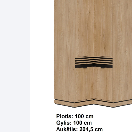
Pakabinamos spintelės
Žurnaliniai staliukai
Miegamieji foteliai
Lovos
Pastatomos spintelės
Komodos/spintelės
Poilsio foteliai-Supa
Čiužin
Stalviršiai
RTV staliukai
Pufai-Minkštasuolia
Spint
Virtuvės priedai
Vitrinos-indaujos
Pufai sėdmaišiai vi
Spint
Kampai – suolai
Darbai-galerija
Darbai-galerija
Spint
valgomojo stalai
Spin
4m
Virtuvės- stalai+kėdės
komplektai
Kampi
Kėdės
Nakti
Baro kėdės