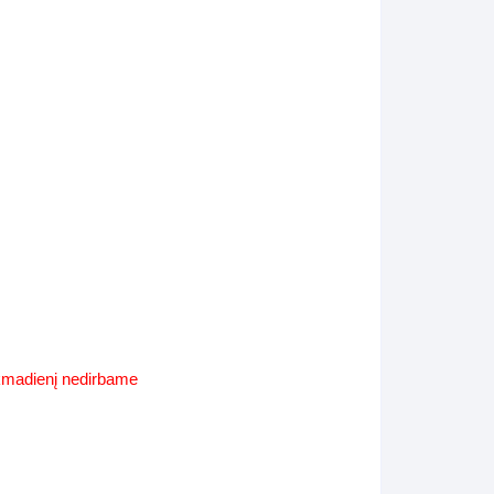
Supynės-supami foteliai
s
Kiti lauko baldai
s
Darbai-galerija
s
lerija
ekmadienį nedirbame