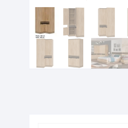
Komo
Galerija-darbai
Kosme
Patal
pagal
Darba