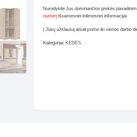
dos
Nurodykite Jus dominančios prekės pavadinim
Pufai sėdmaišiai video
numerį
išsamesnei-tolimesnei informacijai
tiniai staliukai
Darbai-galerija
Į Jūsų užklausą atsakysime iki vienos darbo d
ynės dėžės-Antklodės-
vės-namų tekstilė
Kategorija:
KĖDĖS
i-galerija