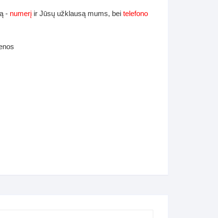
ą -
numerį
ir Jūsų užklausą mums, bei
telefono
ienos