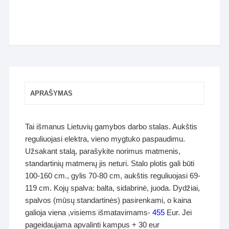
APRAŠYMAS
Tai išmanus Lietuvių gamybos darbo stalas. Aukštis
reguliuojasi elektra, vieno mygtuko paspaudimu.
Užsakant stalą, parašykite norimus matmenis,
standartinių matmenų jis neturi. Stalo plotis gali būti
100-160 cm., gylis 70-80 cm, aukštis reguliuojasi 69-
119 cm. Kojų spalva: balta, sidabrinė, juoda. Dydžiai,
spalvos (mūsų standartinės) pasirenkami, o kaina
galioja viena ,visiems išmatavimams-
455
Eur. Jei
pageidaujama apvalinti kampus + 30 eur