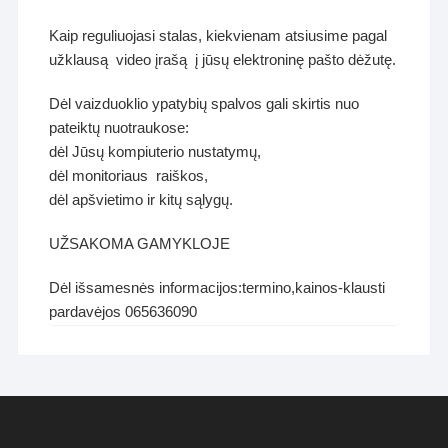
Kaip reguliuojasi stalas, kiekvienam atsiusime pagal
užklausą video įrašą į jūsų elektroninę pašto dėžutę.
Dėl vaizduoklio ypatybių spalvos gali skirtis nuo
pateiktų nuotraukose:
dėl Jūsų kompiuterio nustatymų,
dėl monitoriaus raiškos,
dėl apšvietimo ir kitų sąlygų.
UŽSAKOMA GAMYKLOJE
Dėl išsamesnės informacijos:termino,kainos-klausti
pardavėjos 065636090