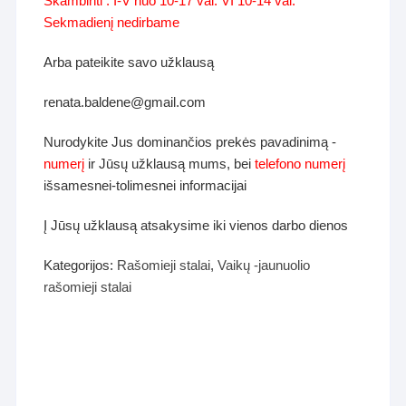
Skambinti : I-V nuo 10-17 val. VI 10-14 val.
Sekmadienį nedirbame
Arba pateikite savo užklausą
renata.baldene@gmail.com
Nurodykite Jus dominančios prekės pavadinimą -
numerį
ir Jūsų užklausą mums, bei
telefono numerį
išsamesnei-tolimesnei informacijai
Į Jūsų užklausą atsakysime iki vienos darbo dienos
Kategorijos:
Rašomieji stalai
,
Vaikų -jaunuolio
rašomieji stalai