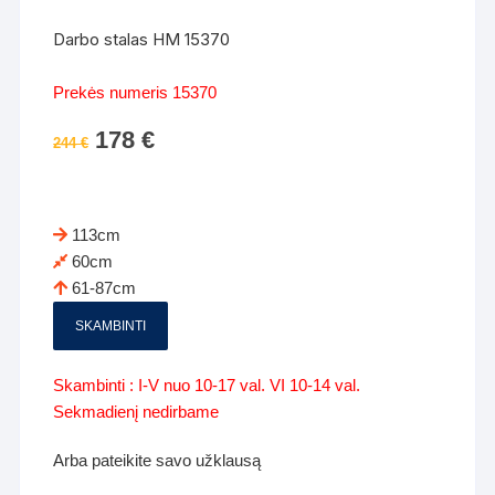
Darbo stalas HM 15370
Prekės numeris 15370
Original
178
€
Current
244
€
price
price
was:
is:
244 €.
178 €.
113cm
60cm
61-87cm
SKAMBINTI
Skambinti : I-V nuo 10-17 val. VI 10-14 val.
Sekmadienį nedirbame
Arba pateikite savo užklausą