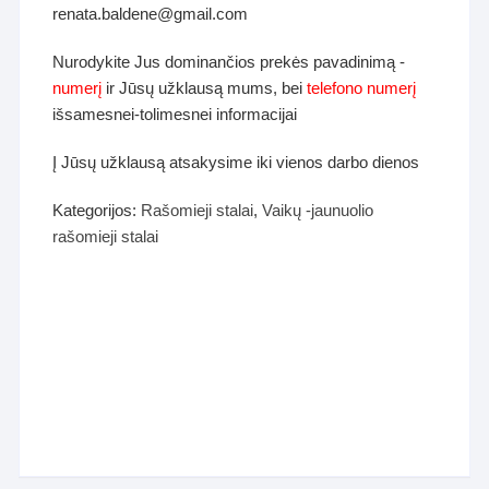
renata.baldene@gmail.com
Nurodykite Jus dominančios prekės pavadinimą -
numerį
ir Jūsų užklausą mums, bei
telefono numerį
išsamesnei-tolimesnei informacijai
Į Jūsų užklausą atsakysime iki vienos darbo dienos
Kategorijos:
Rašomieji stalai
,
Vaikų -jaunuolio
rašomieji stalai