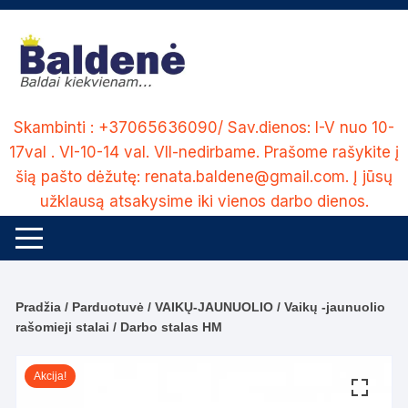
Skip
to
content
Skambinti : +37065636090/ Sav.dienos: I-V nuo 10-
17val . VI-10-14 val. VII-nedirbame. Prašome rašykite į
šią pašto dėžutę: renata.baldene@gmail.com. Į jūsų
užklausą atsakysime iki vienos darbo dienos.
Pradžia
/
Parduotuvė
/
VAIKŲ-JAUNUOLIO
/
Vaikų -jaunuolio
rašomieji stalai
/ Darbo stalas HM
Akcija!