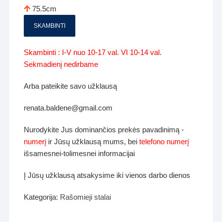
75.5cm
SKAMBINTI
Skambinti : I-V nuo 10-17 val. VI 10-14 val.
Sekmadienį nedirbame
Arba pateikite savo užklausą
renata.baldene@gmail.com
Nurodykite Jus dominančios prekės pavadinimą -
numerį
ir Jūsų užklausą mums, bei
telefono numerį
išsamesnei-tolimesnei informacijai
Į Jūsų užklausą atsakysime iki vienos darbo dienos
Kategorija:
Rašomieji stalai