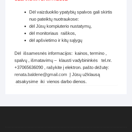
Dėl vaizduoklio ypatybių spalvos gali skirtis
nuo pateiktų nuotraukose:
dėl Jūsų kompiuterio nustatymų,
dėl monitoriaus raiškos,
dėl apšvietimo ir kitų sąlygų
Dėl išsamesnės informacijos: kainos, termino ,
spalvų , išmatavimų – klausti vadybininkės tel.nr.
+37065636090 , rašykite į elektron. pašto dėžutę:
renata.baldene@gmail.com
Į Jūsų užklausą
atsakysime iki vienos darbo dienos.