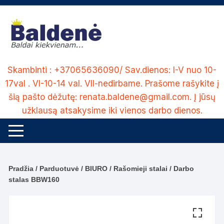
Skip
to
content
Skambinti : +37065636090/ Sav.dienos: I-V nuo 10-
17val . VI-10-14 val. VII-nedirbame. Prašome rašykite į
šią pašto dėžutę: renata.baldene@gmail.com. Į jūsų
užklausą atsakysime iki vienos darbo dienos.
Pradžia
/
Parduotuvė
/
BIURO
/
Rašomieji stalai
/ Darbo
stalas BBW160