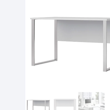
Pakabinamos spintelės
Žurnaliniai staliukai
Miegamieji foteliai
Lovos
Pastatomos spintelės
Komodos/spintelės
Poilsio foteliai-Supa
Čiužin
Stalviršiai
RTV staliukai
Pufai-Minkštasuolia
Spint
Virtuvės priedai
Vitrinos-indaujos
Pufai sėdmaišiai vi
Spint
Kampai – suolai
Darbai-galerija
Darbai-galerija
Spint
valgomojo stalai
Spin
4m
Virtuvės- stalai+kėdės
komplektai
Kampi
Kėdės
Nakti
Baro kėdės