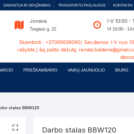
GARANTIJA IR GRĄŽINIMAS
TRANSPORTO PASLAUGOS
KONTAKTAI
Jonava
I-V 10:00 - 
Turgaus g. 22
VI 10:00 - 14
Skambinti : +37065636090/ Sav.dienos: I-V nuo 10
rašykite į šią pašto dėžutę: renata.baldene@gmail.c
dienos
AMOJO
PRIEŠKAMBARIO
VAIKŲ-JAUNUOLIO
BIURO
enelės
ų ir Miegamojo baldų
Prieškambario baldų kolekcijos
Vaikų jaunuolio baldų kolekcijos
Biuro ba
cijos
ontavimas
Standartiniai prieškambariai
Jaunuolio standartiniai
Rašomieji
mojo baldų komplektai
komlektai-sekcijos
arbo stalas BBW120
ija
Prieškambario spintos
Biuro kė
 su audiniu
Kušetės
Komodos
Darbo-po
Darbo stalas BBW120
tinės lovos
Lovos