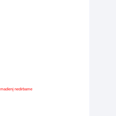
Supynės-supami foteliai
s
Kiti lauko baldai
s
Darbai-galerija
s
lerija
ekmadienį nedirbame