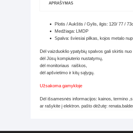
APRAŠYMAS
Plotis / Aukštis / Gylis, ilgis: 120/ 77 / 7
Medžiaga: LMDP
Spalva: šviesiai pilkas, kojos metalo nu
Dėl vaizduoklio ypatybių spalvos gali skirtis nuo
dėl Jūsų kompiuterio nustatymų,
dėl monitoriaus raiškos,
dėl apšvietimo ir kitų sąlygų.
Užsakoma gamykloje
Dėl išsamesnės informacijos: kainos, termino ,s
ar rašykite į elektron. pašto dėžutę: renata.ba