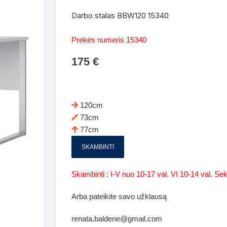
Batų dėžės-suoliukai
Spintos
Darbo stalas BBW120 15340
 spintoje
Dviaukštės lovos
mi foteliai
Veidrodžiai
Komodo
Prekės numeris 15340
iai
Visi Čiužiniai
Miegamieji foteliai- Sofos
175
€
i
Kabyklos
Kabyklo
os iki 1.10
Kaip išpakuoti čiužinį
Pufai-sėdmaišiai-daiktadėžės
deo
Darbai-galerija
Lentyno
os nuo 1,10 iki 2,00
Vaikų-jaunuolio spintos
120cm
Darbai-ga
73cm
os atidaromom durim 2-4m
Komodos
77cm
tos stumdomom durim 2-
Vaikų -jaunuolio rašomieji stalai
SKAMBINTI
Vaikų ir jaunuolių kėdės
Skambinti : I-V nuo 10-17 val. VI 10-14 val. S
nės spintos
Lentynos
Arba pateikite savo užklausą
nės spintelės
renata.baldene@gmail.com
Čiužiniai – patalynė