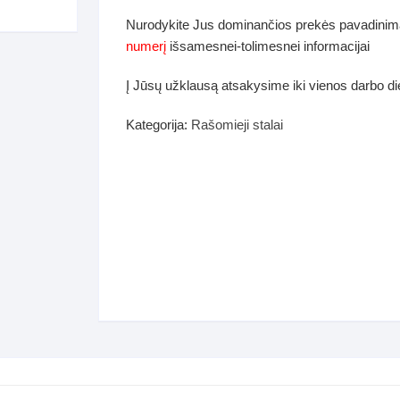
dos
Nurodykite Jus dominančios prekės pavadinim
Pufai sėdmaišiai video
numerį
išsamesnei-tolimesnei informacijai
tiniai staliukai
Darbai-galerija
Į Jūsų užklausą atsakysime iki vienos darbo d
ynės dėžės-Antklodės-
vės-namų tekstilė
Kategorija:
Rašomieji stalai
i-galerija