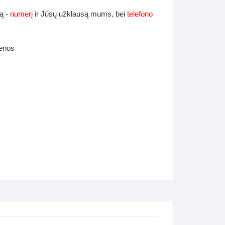
ą -
numerį
ir Jūsų užklausą mums, bei
telefono
ienos