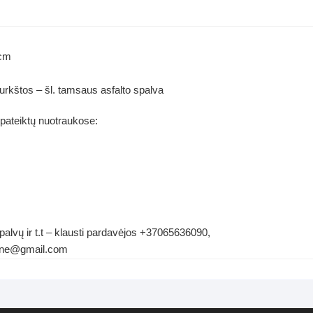
3cm
purkštos – šl. tamsaus asfalto spalva
 pateiktų nuotraukose:
palvų ir t.t – klausti pardavėjos +37065636090,
ldene@gmail.com