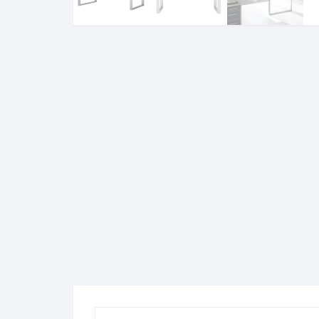
Komo
Galerija-darbai
Kosme
Patal
pagal
Darba