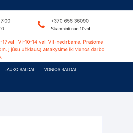
17:00
+370 656 36090
:00
Skambinti nuo 10val.
-17val . VI-10-14 val. VII-nedirbame. Prašome
om. Į jūsų užklausą atsakysime iki vienos darbo
.
LAUKO BALDAI
VONIOS BALDAI
ldų kolekcijos
Medžio masyvo lauko baldai
 stalai
šuns būdos-kiti medžio gaminiai
dės
Pavėsinės -tuoletai-sandėliukai
ilsio kėdės
Šuliniai