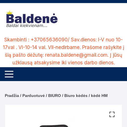
Skip
to
content
Skambinti : +37065636090/ Sav.dienos: I-V nuo 10-
17val . VI-10-14 val. VII-nedirbame. Prašome rašykite į
šią pašto dėžutę: renata.baldene@gmail.com. Į jūsų
užklausą atsakysime iki vienos darbo dienos.
Pradžia
/
Parduotuvė
/
BIURO
/
Biuro kėdės
/ kėdė HM