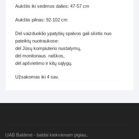
Aukštis iki sėdimos dalies: 47-57 cm
Aukštis pilnas: 92-102 cm
Dėl vaizduoklio ypatybių spalvos gali skirtis nuo
pateiktų nuotraukose:
dėl Jūsų kompiuterio nustatymų,
dėl monitoriaus raiškos,
dėl apšvietimo ir kitų sąlygų.
Užsakomas iki 4 sav.
UAB Baldenė - baldai kiekvienam pigiau..