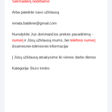
Sekmadienį nedirbame
Arba pateikite savo užklausą
renata.baldene@gmail.com
Nurodykite Jus dominančios prekės pavadinimą -
numerį
ir Jūsų užklausą mums, bei
telefono numerį
išsamesnei-tolimesnei informacijai
Į Jūsų užklausą atsakysime iki vienos darbo dienos
Kategorija:
Biuro kėdės