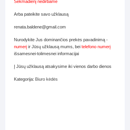
Sekmadienį nedirbame
Arba pateikite savo užklausą
renata.baldene@gmail.com
Nurodykite Jus dominančios prekės pavadinimą -
numerį
ir Jūsų užklausą mums, bei
telefono numerį
išsamesnei-tolimesnei informacijai
Į Jūsų užklausą atsakysime iki vienos darbo dienos
Kategorija:
Biuro kėdės