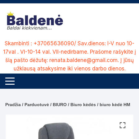
Skip
to
content
Skambinti : +37065636090/ Sav.dienos: I-V nuo 10-
17val . VI-10-14 val. VII-nedirbame. Prašome rašykite į
šią pašto dėžutę: renata.baldene@gmail.com. Į jūsų
užklausą atsakysime iki vienos darbo dienos.
Pradžia
/
Parduotuvė
/
BIURO
/
Biuro kėdės
/ biuro kėdė HM