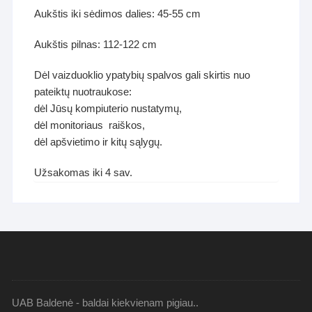
Aukštis iki sėdimos dalies: 45-55 cm
Aukštis pilnas: 112-122 cm
Dėl vaizduoklio ypatybių spalvos gali skirtis nuo
pateiktų nuotraukose:
dėl Jūsų kompiuterio nustatymų,
dėl monitoriaus raiškos,
dėl apšvietimo ir kitų sąlygų.
Užsakomas iki 4 sav.
UAB Baldenė - baldai kiekvienam pigiau..