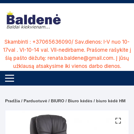
Skip
to
content
Skambinti : +37065636090/ Sav.dienos: I-V nuo 10-
17val . VI-10-14 val. VII-nedirbame. Prašome rašykite į
šią pašto dėžutę: renata.baldene@gmail.com. Į jūsų
užklausą atsakysime iki vienos darbo dienos.
Pradžia
/
Parduotuvė
/
BIURO
/
Biuro kėdės
/ biuro kėdė HM