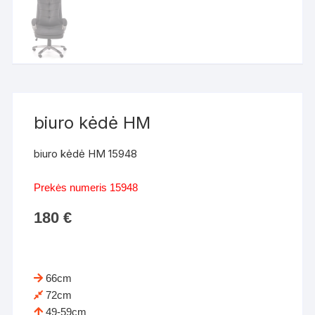
biuro kėdė HM
biuro kėdė HM 15948
Prekės numeris 15948
180
€
66cm
72cm
49-59cm