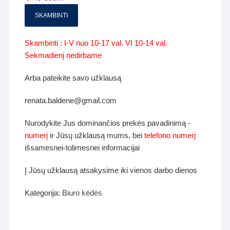
SKAMBINTI
Skambinti : I-V nuo 10-17 val. VI 10-14 val.
Sekmadienį nedirbame
Arba pateikite savo užklausą
renata.baldene@gmail.com
Nurodykite Jus dominančios prekės pavadinimą -
numerį
ir Jūsų užklausą mums, bei
telefono numerį
išsamesnei-tolimesnei informacijai
Į Jūsų užklausą atsakysime iki vienos darbo dienos
Kategorija:
Biuro kėdės