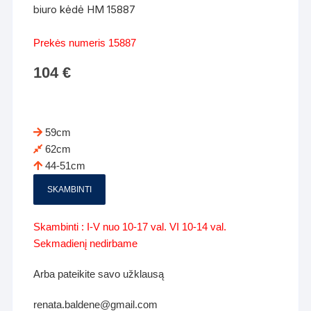
biuro kėdė HM 15887
Prekės numeris 15887
104
€
59cm
62cm
44-51cm
SKAMBINTI
Skambinti : I-V nuo 10-17 val. VI 10-14 val.
Sekmadienį nedirbame
Arba pateikite savo užklausą
renata.baldene@gmail.com