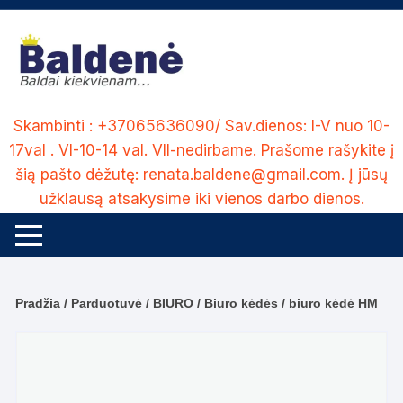
Skip
to
content
Skambinti : +37065636090/ Sav.dienos: I-V nuo 10-
17val . VI-10-14 val. VII-nedirbame. Prašome rašykite į
šią pašto dėžutę: renata.baldene@gmail.com. Į jūsų
užklausą atsakysime iki vienos darbo dienos.
Pradžia
/
Parduotuvė
/
BIURO
/
Biuro kėdės
/ biuro kėdė HM