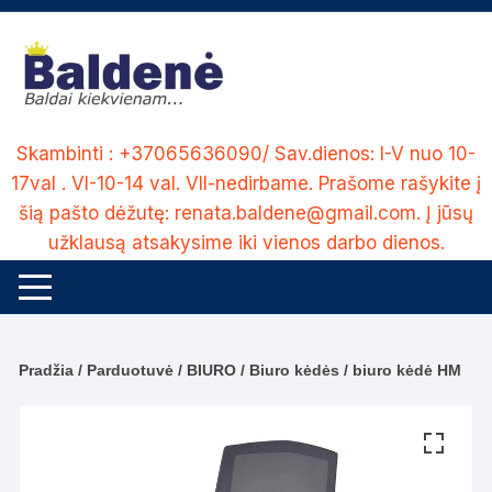
Skip
to
content
Skambinti : +37065636090/ Sav.dienos: I-V nuo 10-
17val . VI-10-14 val. VII-nedirbame. Prašome rašykite į
šią pašto dėžutę: renata.baldene@gmail.com. Į jūsų
užklausą atsakysime iki vienos darbo dienos.
Pradžia
/
Parduotuvė
/
BIURO
/
Biuro kėdės
/ biuro kėdė HM