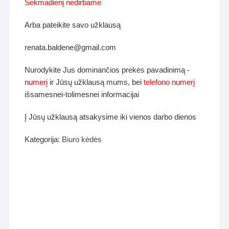
Sekmadienį nedirbame
Arba pateikite savo užklausą
renata.baldene@gmail.com
Nurodykite Jus dominančios prekės pavadinimą -
numerį
ir Jūsų užklausą mums, bei
telefono numerį
išsamesnei-tolimesnei informacijai
Į Jūsų užklausą atsakysime iki vienos darbo dienos
Kategorija:
Biuro kėdės