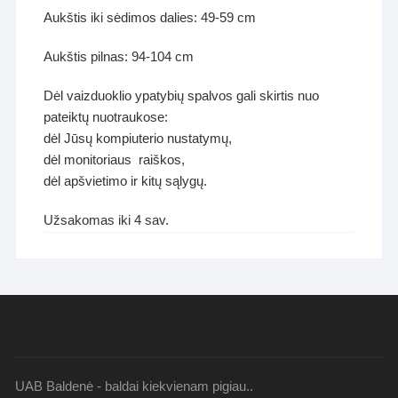
Aukštis iki sėdimos dalies: 49-59 cm
Aukštis pilnas: 94-104 cm
Dėl vaizduoklio ypatybių spalvos gali skirtis nuo
pateiktų nuotraukose:
dėl Jūsų kompiuterio nustatymų,
dėl monitoriaus raiškos,
dėl apšvietimo ir kitų sąlygų.
Užsakomas iki 4 sav.
UAB Baldenė - baldai kiekvienam pigiau..