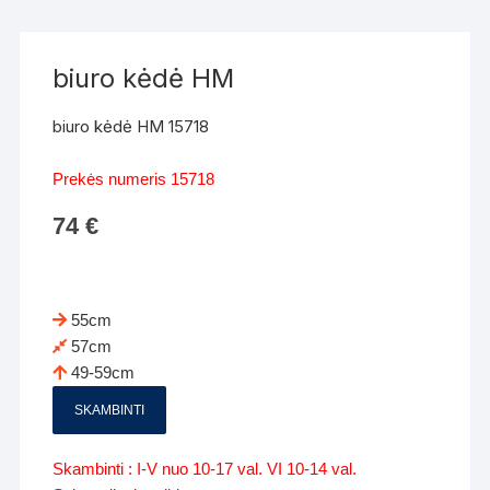
biuro kėdė HM
biuro kėdė HM 15718
Prekės numeris 15718
74
€
55cm
57cm
49-59cm
SKAMBINTI
Skambinti : I-V nuo 10-17 val. VI 10-14 val.