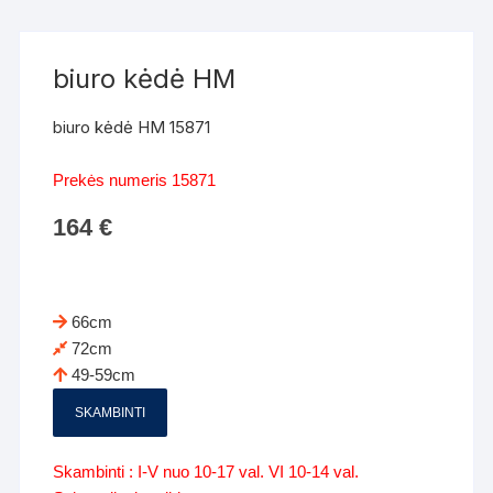
biuro kėdė HM
biuro kėdė HM 15871
Prekės numeris 15871
164
€
66cm
72cm
49-59cm
SKAMBINTI
Skambinti : I-V nuo 10-17 val. VI 10-14 val.