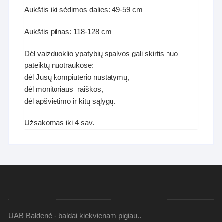
Aukštis iki sėdimos dalies: 49-59 cm
Aukštis pilnas: 118-128 cm
Dėl vaizduoklio ypatybių spalvos gali skirtis nuo
pateiktų nuotraukose:
dėl Jūsų kompiuterio nustatymų,
dėl monitoriaus raiškos,
dėl apšvietimo ir kitų sąlygų.
Užsakomas iki 4 sav.
UAB Baldenė - baldai kiekvienam pigiau..