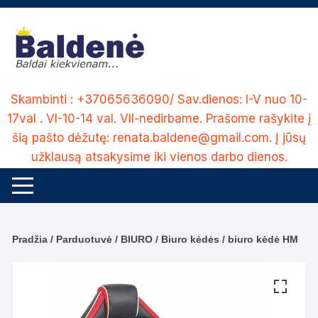
Skip
to
content
Skambinti : +37065636090/ Sav.dienos: I-V nuo 10-
17val . VI-10-14 val. VII-nedirbame. Prašome rašykite į
šią pašto dėžutę: renata.baldene@gmail.com. Į jūsų
užklausą atsakysime iki vienos darbo dienos.
Pradžia
/
Parduotuvė
/
BIURO
/
Biuro kėdės
/ biuro kėdė HM