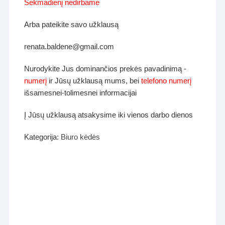
Sekmadienį nedirbame
Arba pateikite savo užklausą
renata.baldene@gmail.com
Nurodykite Jus dominančios prekės pavadinimą -
numerį
ir Jūsų užklausą mums, bei
telefono numerį
išsamesnei-tolimesnei informacijai
Į Jūsų užklausą atsakysime iki vienos darbo dienos
Kategorija:
Biuro kėdės