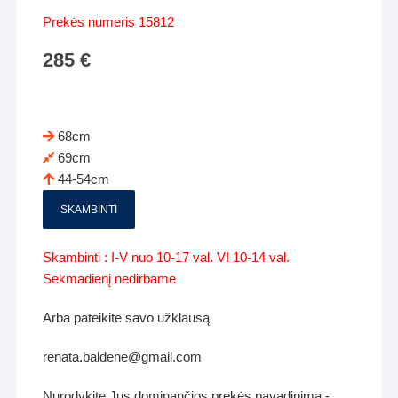
Prekės numeris 15812
285
€
68cm
69cm
44-54cm
SKAMBINTI
Skambinti : I-V nuo 10-17 val. VI 10-14 val.
Sekmadienį nedirbame
Arba pateikite savo užklausą
renata.baldene@gmail.com
Nurodykite Jus dominančios prekės pavadinimą -