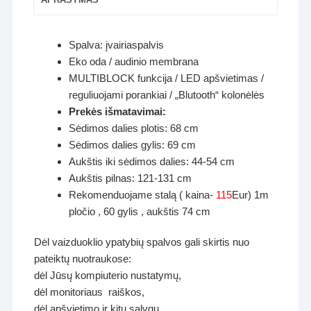
Spalva: įvairiaspalvis
Eko oda / audinio membrana
MULTIBLOCK funkcija / LED apšvietimas /
reguliuojami porankiai / „Blutooth“ kolonėlės
Prekės išmatavimai:
Sėdimos dalies plotis: 68 cm
Sėdimos dalies gylis: 69 cm
Aukštis iki sėdimos dalies: 44-54 cm
Aukštis pilnas: 121-131 cm
Rekomenduojame stalą ( kaina-
115
Eur) 1m
pločio , 60 gylis , aukštis 74 cm
Dėl vaizduoklio ypatybių spalvos gali skirtis nuo
pateiktų nuotraukose:
dėl Jūsų kompiuterio nustatymų,
dėl monitoriaus raiškos,
dėl apšvietimo ir kitų sąlygų.