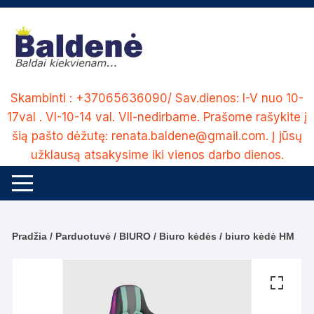
Skip
to
content
Skambinti : +37065636090/ Sav.dienos: I-V nuo 10-
17val . VI-10-14 val. VII-nedirbame. Prašome rašykite į
šią pašto dėžutę: renata.baldene@gmail.com. Į jūsų
užklausą atsakysime iki vienos darbo dienos.
Pradžia
/
Parduotuvė
/
BIURO
/
Biuro kėdės
/ biuro kėdė HM