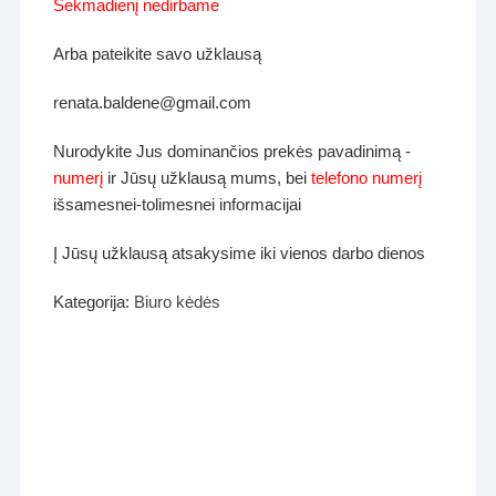
Sekmadienį nedirbame
Arba pateikite savo užklausą
renata.baldene@gmail.com
Nurodykite Jus dominančios prekės pavadinimą -
numerį
ir Jūsų užklausą mums, bei
telefono numerį
išsamesnei-tolimesnei informacijai
Į Jūsų užklausą atsakysime iki vienos darbo dienos
Kategorija:
Biuro kėdės