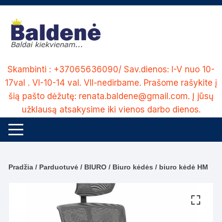
Skip
to
content
Skambinti : +37065636090/ Sav.dienos: I-V nuo 10-
17val . VI-10-14 val. VII-nedirbame. Prašome rašykite į
šią pašto dėžutę: renata.baldene@gmail.com. Į jūsų
užklausą atsakysime iki vienos darbo dienos.
Pradžia
/
Parduotuvė
/
BIURO
/
Biuro kėdės
/ biuro kėdė HM