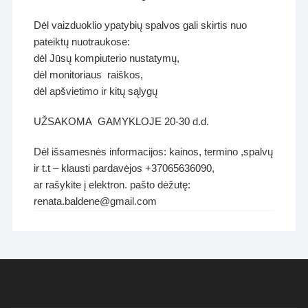
Dėl vaizduoklio ypatybių spalvos gali skirtis nuo
pateiktų nuotraukose:
dėl Jūsų kompiuterio nustatymų,
dėl monitoriaus raiškos,
dėl apšvietimo ir kitų sąlygų
UŽSAKOMA GAMYKLOJE 20-30 d.d.
Dėl išsamesnės informacijos: kainos, termino ,spalvų
ir t.t – klausti pardavėjos +37065636090,
ar rašykite į elektron. pašto dėžutę:
renata.baldene@gmail.com