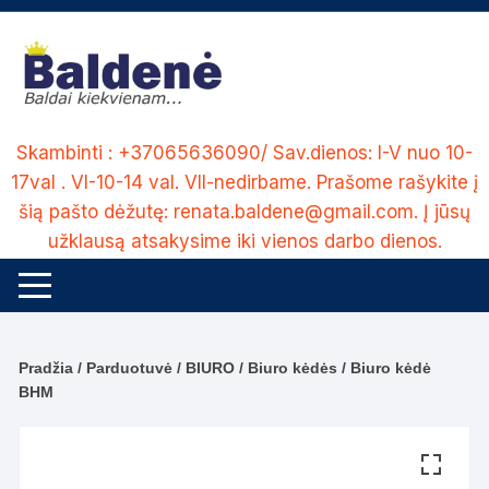
Skip
to
content
Skambinti : +37065636090/ Sav.dienos: I-V nuo 10-
17val . VI-10-14 val. VII-nedirbame. Prašome rašykite į
šią pašto dėžutę: renata.baldene@gmail.com. Į jūsų
užklausą atsakysime iki vienos darbo dienos.
Pradžia
/
Parduotuvė
/
BIURO
/
Biuro kėdės
/ Biuro kėdė
BHM