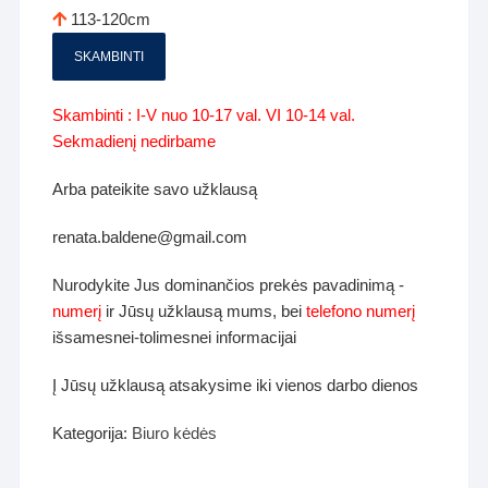
113-120cm
SKAMBINTI
Skambinti : I-V nuo 10-17 val. VI 10-14 val.
Sekmadienį nedirbame
Arba pateikite savo užklausą
renata.baldene@gmail.com
Nurodykite Jus dominančios prekės pavadinimą -
numerį
ir Jūsų užklausą mums, bei
telefono numerį
išsamesnei-tolimesnei informacijai
Į Jūsų užklausą atsakysime iki vienos darbo dienos
Kategorija:
Biuro kėdės