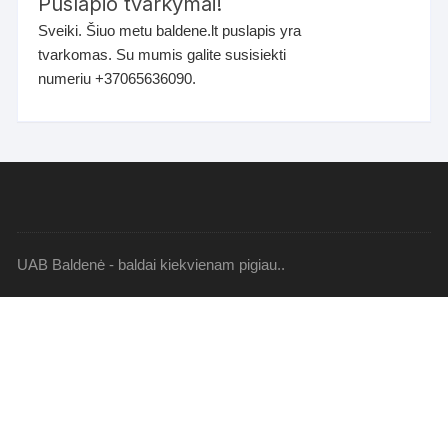
Puslapio tvarkymai!
Sveiki. Šiuo metu baldene.lt puslapis yra
tvarkomas. Su mumis galite susisiekti
numeriu +37065636090.
UAB Baldenė - baldai kiekvienam pigiau..