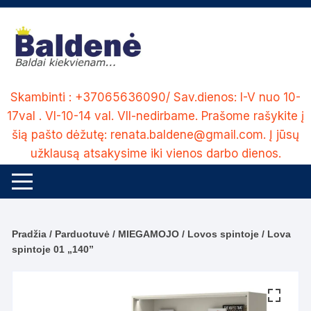
Skip
to
content
Skambinti : +37065636090/ Sav.dienos: I-V nuo 10-
17val . VI-10-14 val. VII-nedirbame. Prašome rašykite į
šią pašto dėžutę: renata.baldene@gmail.com. Į jūsų
užklausą atsakysime iki vienos darbo dienos.
Pradžia
/
Parduotuvė
/
MIEGAMOJO
/
Lovos spintoje
/ Lova
spintoje 01 „140”