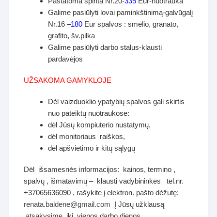
Pastatoma spinta Nr.20-
335
Eur-nuotrauka
Galime pasiūlyti lovai paminkštinimą-galvūgalį
Nr.16 –
180
Eur spalvos : smėlio, granato,
grafito, šv.pilka
Galime pasiūlyti darbo stalus-klausti
pardavėjos
UŽSAKOMA GAMYKLOJE
Dėl vaizduoklio ypatybių spalvos gali skirtis
nuo pateiktų nuotraukose:
dėl Jūsų kompiuterio nustatymų,
dėl monitoriaus raiškos,
dėl apšvietimo ir kitų sąlygų
Dėl išsamesnės informacijos: kainos, termino ,
spalvų , išmatavimų – klausti vadybininkės tel.nr.
+37065636090 , rašykite į elektron. pašto dėžutę:
renata.baldene@gmail.com
Į Jūsų užklausą
atsakysime iki vienos darbo dienos.