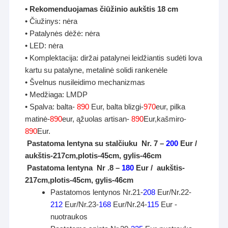
• Rekomenduojamas čiūžinio aukštis 18 cm
• Čiužinys: nėra
• Patalynės dėžė: nėra
• LED: nėra
• Komplektacija: diržai patalynei leidžiantis sudėti lova
kartu su patalyne, metalinė solidi rankenėle
• Švelnus nusileidimo mechanizmas
• Medžiaga: LMDP
• Spalva: balta-
890
Eur, balta blizgi-
970
eur, pilka
matinė-
890
eur, ąžuolas artisan-
890
Eur,kašmiro-
890
Eur.
Pastatoma lentyna su stalčiuku Nr. 7 –
200
Eur /
aukštis-217cm,plotis-45cm, gylis-46cm
Pastatoma lentyna Nr .8 –
180
Eur /
aukštis-
217cm,plotis-45cm, gylis-46cm
Pastatomos lentynos Nr.21-
208
Eur/Nr.22-
212
Eur/Nr.23-
168
Eur/Nr.24-
115
Eur -
nuotraukos