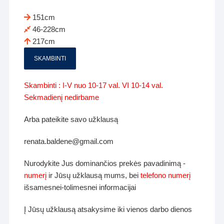
151cm
46-228cm
217cm
SKAMBINTI
Skambinti : I-V nuo 10-17 val. VI 10-14 val.
Sekmadienį nedirbame
Arba pateikite savo užklausą
renata.baldene@gmail.com
Nurodykite Jus dominančios prekės pavadinimą -
numerį
ir Jūsų užklausą mums, bei
telefono numerį
išsamesnei-tolimesnei informacijai
Į Jūsų užklausą atsakysime iki vienos darbo dienos