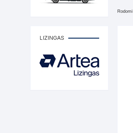
Komo
Galerija-darbai
Rodomi v
Kosme
Patal
pagal
LIZINGAS
Darba