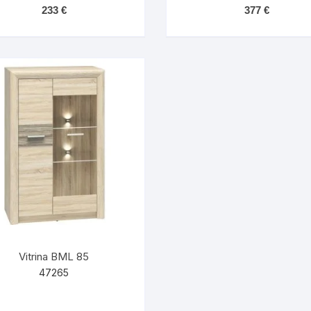
233
€
377
€
Vitrina BML 85
47265