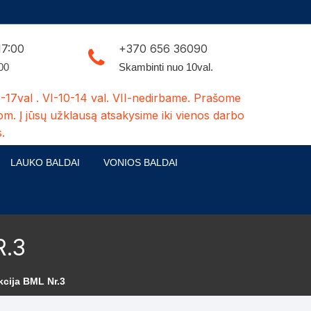
17:00
+370 656 36090
:00
Skambinti nuo 10val.
-17val . VI-10-14 val. VII-nedirbame. Prašome
om. Į jūsų užklausą atsakysime iki vienos darbo
.
LAUKO BALDAI
VONIOS BALDAI
ldų kolekcijos
Medžio masyvo lauko baldai
 stalai
šuns būdos-kiti medžio gaminiai
.3
dės
Pavėsinės -tuoletai-sandėliukai
kcija BML Nr.3
ilsio kėdės
Šuliniai