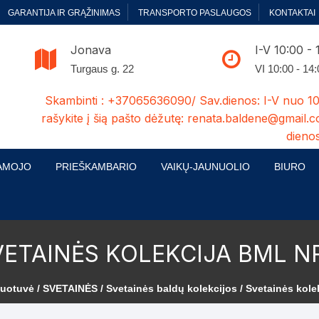
GARANTIJA IR GRĄŽINIMAS
TRANSPORTO PASLAUGOS
KONTAKTAI
Jonava
I-V 10:00 - 
Turgaus g. 22
VI 10:00 - 14
Skambinti : +37065636090/ Sav.dienos: I-V nuo 10
rašykite į šią pašto dėžutę: renata.baldene@gmail.c
dienos
AMOJO
PRIEŠKAMBARIO
VAIKŲ-JAUNUOLIO
BIURO
enelės
ų ir Miegamojo baldų
Prieškambario baldų kolekcijos
Vaikų jaunuolio baldų kolekcijos
Biuro ba
cijos
ontavimas
Standartiniai prieškambariai
Jaunuolio standartiniai
Rašomieji
VETAINĖS KOLEKCIJA BML NR
mojo baldų komplektai
komlektai-sekcijos
ija
Prieškambario spintos
Biuro kė
 su audiniu
Kušetės
duotuvė
/
SVETAINĖS
/
Svetainės baldų kolekcijos
/ Svetainės kole
Komodos
Darbo-po
tinės lovos
Lovos