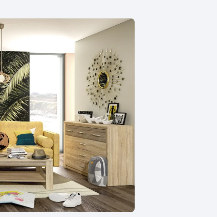
Supynės-supami foteliai
s
Kiti lauko baldai
s
Darbai-galerija
s
lerija