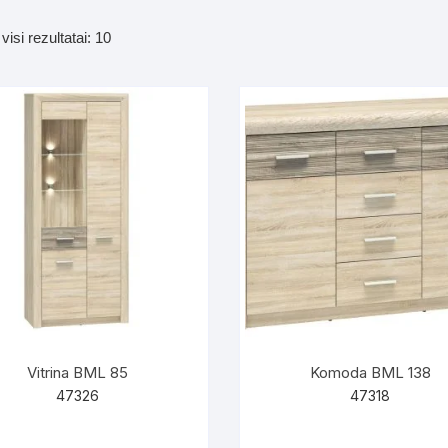
dos
Pufai sėdmaišiai video
Rūšiuojama
isi rezultatai: 10
tiniai staliukai
pagal
Darbai-galerija
naujausią
ynės dėžės-Antklodės-
vės-namų tekstilė
i-galerija
Vitrina BML 85
Komoda BML 138
47326
47318