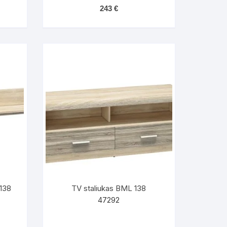
243
€
138
TV staliukas BML 138
47292