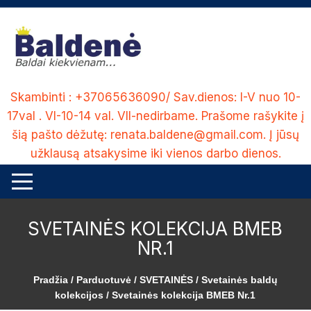
Skip
to
content
Skambinti : +37065636090/ Sav.dienos: I-V nuo 10-
17val . VI-10-14 val. VII-nedirbame. Prašome rašykite į
šią pašto dėžutę: renata.baldene@gmail.com. Į jūsų
užklausą atsakysime iki vienos darbo dienos.
SVETAINĖS KOLEKCIJA BMEB
NR.1
Pradžia
/
Parduotuvė
/
SVETAINĖS
/
Svetainės baldų
kolekcijos
/ Svetainės kolekcija BMEB Nr.1